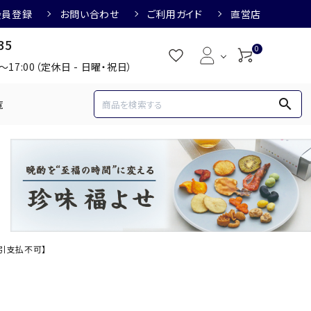
会員登録
お問い合わせ
ご利用ガイド
直営店
35
0
0～17:00（定休日 - 日曜・祝日）
search
覧
め
焼酎におすすめ
3,000円
3,001円～4,000円
すめ
梅酒におすすめ
代引支払不可】