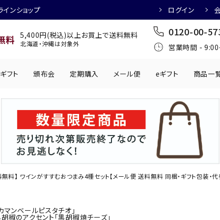
ラインショップ
ログイン
0120-00-57
5,400円(税込)以上お買上で送料無料
無料
北海道・沖縄は対象外
営業時間 - 9:0
ギフト
頒布会
定期購入
メール便
eギフト
商品一
ワインにおすすめ
日本酒におすす
肉製品
乳製品
かわきもの
0円
501円～1,000円
1,001円～2,000円
2,001円～
丸う
手提げ袋
,000円
5,001円～
チューハイにおすすめ
マッコリにおす
料無料】 ワインがすすむおつまみ4種セット【メール便 送料無料 同梱・ギフト包装・
「カマンベールピスタチオ」
黒胡椒のアクセント「黒胡椒焼チーズ」