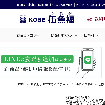
創業70余年の珍味屋 おつまみ専門店│ＫＯＢＥ伍魚福オン
送料
商品カテゴリー
お酒別オススメ
価格別
ビールにおすすめ
search
くぎ煮
海産物
～50
ACCOUNT MENU
ようこそ ゲスト 様
シリーズ
佃煮・ごはんのおとも
4,001円～5
ハイボールにおすすめ
HOME
お酒別♪おすすめおつまみ
ビールにおすすめ
【送
ログイン
会員登録
商品カテゴリー
《商品のご紹介》
1,心地よいサクサク食感
2,濃厚なチーズの旨みと