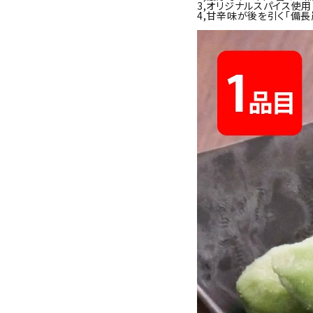
3,オリジナルスパイス使用
お酒別オススメ
4,甘辛味が後を引く「備長
価格別
お問い合わせ
ご利用ガイド
直営店