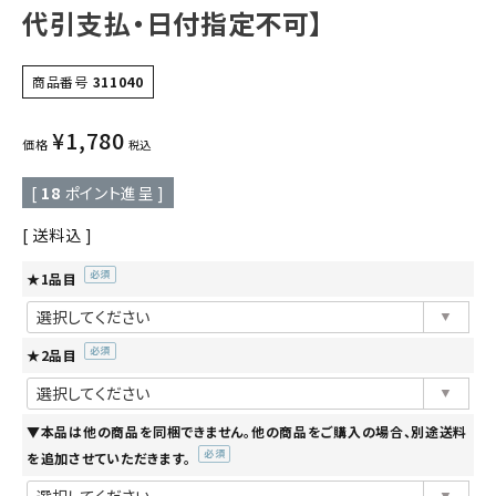
代引支払・日付指定不可】
商品番号
311040
¥
1,780
価格
税込
[
18
ポイント進呈 ]
送料込
★1品目
(必
須)
★2品目
(必
須)
▼本品は他の商品を同梱できません。他の商品をご購入の場合、別途送料
を追加させていただきます。
(必