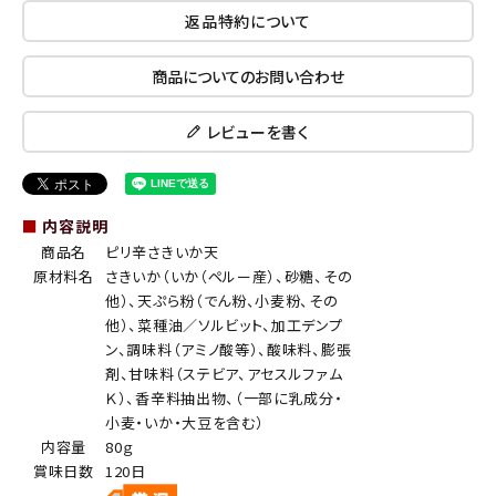
返品特約について
商品についてのお問い合わせ
レビューを書く
■
内容説明
商品名
ピリ辛さきいか天
原材料名
さきいか（いか（ペルー産）、砂糖、その
他）、天ぷら粉（でん粉、小麦粉、その
他）、菜種油／ソルビット、加工デンプ
ン、調味料（アミノ酸等）、酸味料、膨張
剤、甘味料（ステビア、アセスルファム
Ｋ）、香辛料抽出物、（一部に乳成分・
小麦・いか・大豆を含む）
内容量
80ｇ
賞味日数
120日