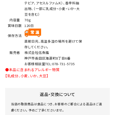
テビア、アセスルファムＫ）、香辛料抽
出物、（一部に乳成分・小麦・いか・大
豆を含む）
内容量
70ｇ
賞味日数
120日
保存方法
直射日光、高温多湿の場所を避けて保
存してください。
販売者
株式会社伍魚福
神戸市長田区海運町8丁目6番
お客様相談室TEL:078-731-5735
●本品に含まれるアレルギー物質
【乳成分、小麦、いか、大豆】
返品・交換について
当店の取扱商品は食品につき、お客様のご都合による返品はご遠
慮ください。 予めご了承くださいませ。