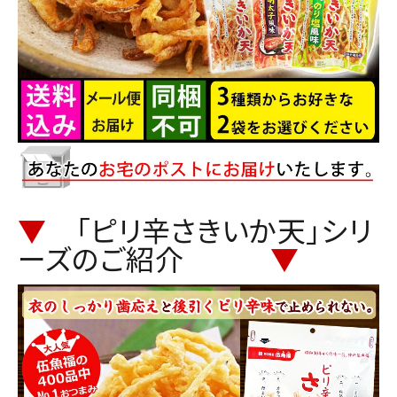
▼
「ピリ辛さきいか天」シリ
ーズのご紹介
▼