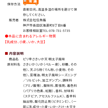
保存方法
直射日光、高温多湿の場所を避けて保
存してください。
販売者
株式会社伍魚福
神戸市長田区海運町8丁目6番
お客様相談室TEL:078-731-5735
●本品に含まれるアレルギー物質
【乳成分、小麦、いか、大豆】
■
内容説明
商品名
ピリ辛さきいか天 明太子風味
原材料名
さきいか（いか（ペルー産）、砂糖、その
他）、天ぷら粉（でん粉、小麦粉、その
他）、菜種油、明太子風味シーズニング
／ソルビット、加工デンプン、調味料
（アミノ酸等）、酸味料、膨張剤、着色料
（パプリカ色素、紅麹）、香料、甘味料
（ステビア、アセスルファムＫ）、香辛料
抽出物、酸化防止剤（ビタミンＥ）、（一
部に乳成分・小麦・いか・さけ・大豆を