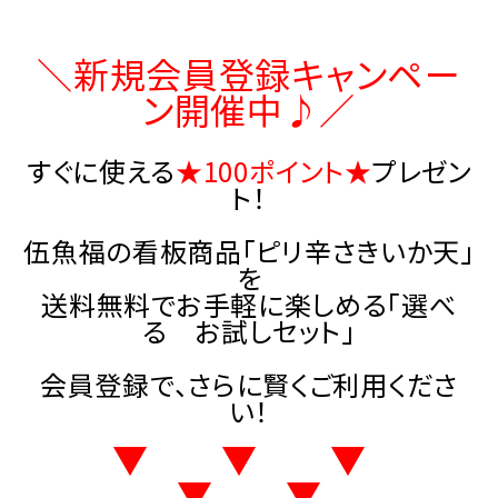
商品カテゴリー
＼新規会員登録キャンペー
お酒別オススメ
ン開催中♪／
価格別
すぐに使える
★100ポイント★
プレゼン
お問い合わせ
ト！
伍魚福の看板商品「ピリ辛さきいか天」
ご利用ガイド
を
送料無料でお手軽に楽しめる「選べ
直営店
る お試しセット」
会員登録で、さらに賢くご利用くださ
い！
▼ ▼ ▼
▼ ▼