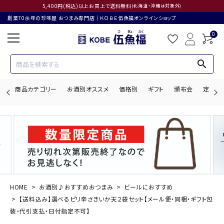
5,400円(税込)以上お買上で送料無料
(北海道・沖縄は対象外)
創業70余年の珍味屋 おつまみ専門店│ＫＯＢＥ伍魚福オンラインショップ
0
search
商品カテゴリー
お酒別オススメ
価格別
ギフト
頒布会
定期購
search
ACCOUNT MENU
ようこそ ゲスト 様
HOME
お酒別♪おすすめおつまみ
ビールにおすすめ
【送料込み】選べるピリ辛さきいか天２袋セット【メール便・同梱・ギフト包
ログイン
会員登録
装・代引支払・日付指定不可】