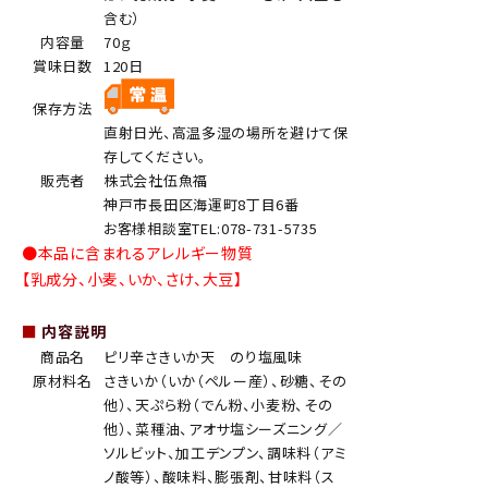
含む）
内容量
70ｇ
賞味日数
120日
保存方法
直射日光、高温多湿の場所を避けて保
存してください。
販売者
株式会社伍魚福
神戸市長田区海運町8丁目6番
お客様相談室TEL:078-731-5735
●本品に含まれるアレルギー物質
【乳成分、小麦、いか、さけ、大豆】
■
内容説明
商品名
ピリ辛さきいか天 のり塩風味
原材料名
さきいか（いか（ペルー産）、砂糖、その
他）、天ぷら粉（でん粉、小麦粉、その
他）、菜種油、アオサ塩シーズニング／
ソルビット、加工デンプン、調味料（アミ
ノ酸等）、酸味料、膨張剤、甘味料（ス