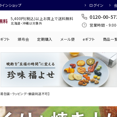
ラインショップ
ログイン
0120-00-57
5,400円(税込)以上お買上で送料無料
無料
北海道・沖縄は対象外
営業時間 - 9:0
ギフト
頒布会
定期購入
メール便
eギフト
商品一
ワインにおすすめ
日本酒におすす
肉製品
乳製品
かわきもの
0円
501円～1,000円
1,001円～2,000円
2,001円～
丸う
手提げ袋
,000円
5,001円～
チューハイにおすすめ
マッコリにおす
易包装・ラッピング・個袋同送不可】