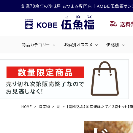
創業70余年の珍味屋 おつまみ専門店│ＫＯＢＥ伍魚福オン
送料
商品カテゴリー
お酒別オススメ
価格別
ビールにおすすめ
search
くぎ煮
海産物
～50
ACCOUNT MENU
ようこそ ゲスト 様
シリーズ
佃煮・ごはんのおとも
4,001円～5
ハイボールにおすすめ
HOME
海産物
貝
【送料込み】国産焼ほたて／３袋セット【簡
ログイン
会員登録
商品カテゴリー