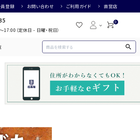
会員登録
お問い合わせ
ご利用ガイド
直営店
35
0
0～17:00（定休日 - 日曜・祝日）
search
覧
め
焼酎におすすめ
3,000円
3,001円～4,000円
すめ
梅酒におすすめ