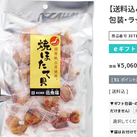
【送料込
包装・ラ
商品番号
337
¥
5,06
価格
[
51
ポイント
送料込
▼ギフト包装・
だけません）
(
須
▼袋はお付けで