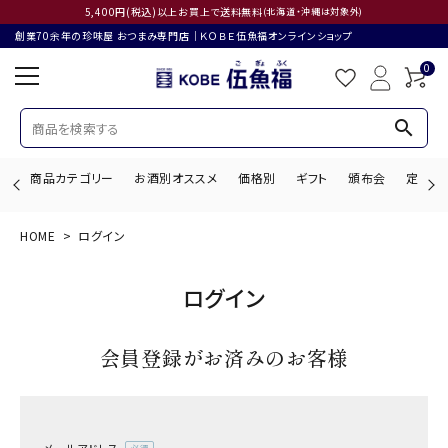
5,400円(税込)以上お買上で送料無料
(北海道・沖縄は対象外)
創業70余年の珍味屋 おつまみ専門店│ＫＯＢＥ伍魚福オンラインショップ
0
search
商品カテゴリー
お酒別オススメ
価格別
ギフト
頒布会
定期購
HOME
ログイン
search
ログイン
ACCOUNT MENU
会員登録がお済みのお客様
ようこそ ゲスト 様
ログイン
会員登録