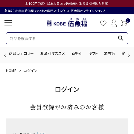
5,400円(税込)以上お買上で送料無料
(北海道・沖縄は対象外)
創業70余年の珍味屋 おつまみ専門店│ＫＯＢＥ伍魚福オンラインショップ
0
search
商品カテゴリー
お酒別オススメ
価格別
ギフト
頒布会
定期購
HOME
ログイン
search
ログイン
ACCOUNT MENU
会員登録がお済みのお客様
ようこそ ゲスト 様
ログイン
会員登録