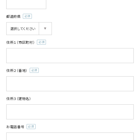
都道府県
(必
須)
住所１（市区町村）
(必
須)
住所２（番地）
(必
須)
住所３（建物名）
お電話番号
(必
須)