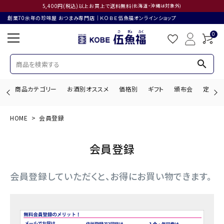
5,400円(税込)以上お買上で送料無料
(北海道・沖縄は対象外)
創業70余年の珍味屋 おつまみ専門店│ＫＯＢＥ伍魚福オンラインショップ
0
search
商品カテゴリー
お酒別オススメ
価格別
ギフト
頒布会
定期購
HOME
会員登録
search
会員登録
ACCOUNT MENU
会員登録していただくと、お得にお買い物できます。
ようこそ ゲスト 様
ログイン
会員登録