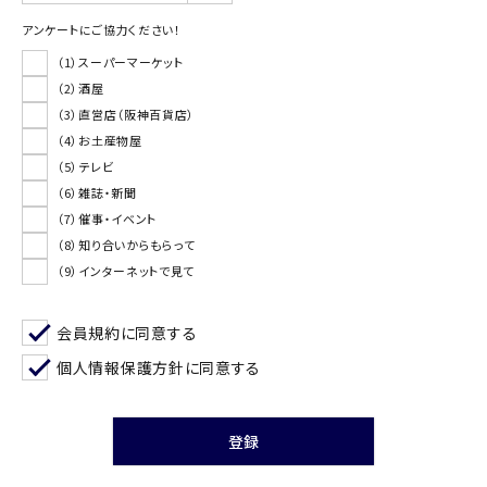
アンケートにご協力ください！
（1）スーパーマーケット
（2）酒屋
（3）直営店（阪神百貨店）
（4）お土産物屋
（5）テレビ
（6）雑誌・新聞
（7）催事・イベント
（8）知り合いからもらって
（9）インターネットで見て
会員規約
に同意する
個人情報保護方針
に同意する
登録