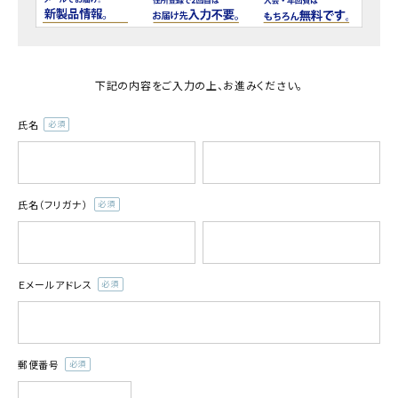
商品カテゴリー
お酒別オススメ
下記の内容をご入力の上、お進みください。
価格別
氏名
(必
お問い合わせ
須)
ご利用ガイド
氏名（フリガナ）
(必
須)
直営店
Ｅメールアドレス
(必
須)
郵便番号
(必
須)