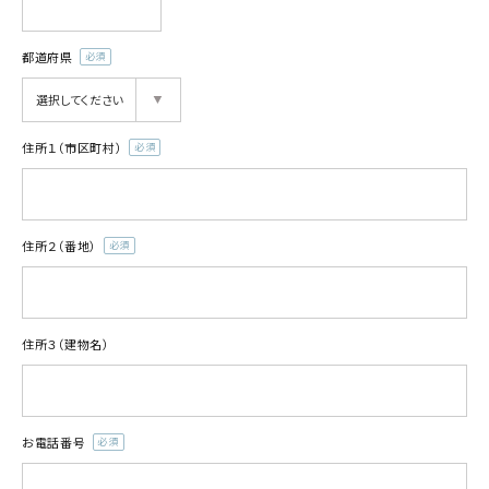
都道府県
(必
須)
住所１（市区町村）
(必
須)
住所２（番地）
(必
須)
住所３（建物名）
お電話番号
(必
須)