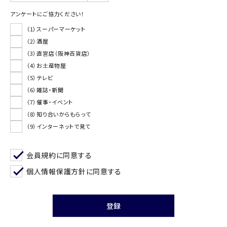
アンケートにご協力ください！
（1）スーパーマーケット
（2）酒屋
（3）直営店（阪神百貨店）
（4）お土産物屋
（5）テレビ
（6）雑誌・新聞
（7）催事・イベント
（8）知り合いからもらって
（9）インターネットで見て
会員規約
に同意する
個人情報保護方針
に同意する
登録