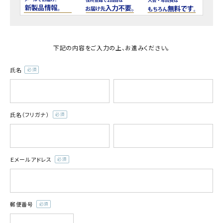
商品カテゴリー
お酒別オススメ
下記の内容をご入力の上、お進みください。
価格別
氏名
(必
お問い合わせ
須)
ご利用ガイド
氏名（フリガナ）
(必
須)
直営店
Ｅメールアドレス
(必
須)
郵便番号
(必
須)