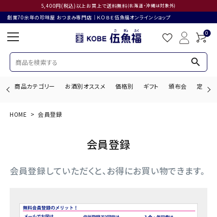
5,400円(税込)以上お買上で送料無料
(北海道・沖縄は対象外)
創業70余年の珍味屋 おつまみ専門店│ＫＯＢＥ伍魚福オンラインショップ
0
search
商品カテゴリー
お酒別オススメ
価格別
ギフト
頒布会
定期購
HOME
会員登録
search
会員登録
ACCOUNT MENU
会員登録していただくと、お得にお買い物できます。
ようこそ ゲスト 様
ログイン
会員登録