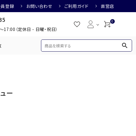
会員登録
お問い合わせ
ご利用ガイド
直営店
35
0
0～17:00（定休日 - 日曜・祝日）
search
覧
め
焼酎におすすめ
3,000円
3,001円～4,000円
ビュー
すめ
梅酒におすすめ