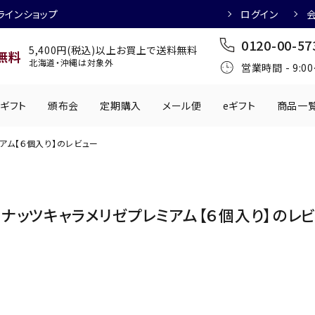
ラインショップ
ログイン
0120-00-57
5,400円(税込)以上お買上で送料無料
無料
北海道・沖縄は対象外
営業時間 - 9:0
ギフト
頒布会
定期購入
メール便
eギフト
商品一
アム【６個入り】のレビュー
ワインにおすすめ
日本酒におすす
肉製品
乳製品
かわきもの
0円
501円～1,000円
1,001円～2,000円
2,001円～
ナッツキャラメリゼプレミアム【６個入り】のレ
丸う
手提げ袋
,000円
5,001円～
チューハイにおすすめ
マッコリにおす