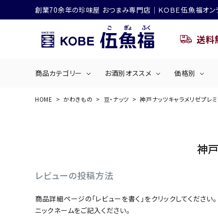
創業70余年の珍味屋 おつまみ専門店│ＫＯＢＥ伍魚福オン
送料
商品カテゴリー
お酒別オススメ
価格別
HOME
かわきもの
豆・ナッツ
神戸ナッツキャラメリゼプレミ
ビールにおすすめ
search
くぎ煮
海産物
～50
ACCOUNT MENU
神戸
ようこそ ゲスト 様
シリーズ
佃煮・ごはんのおとも
4,001円～5
ハイボールにおすすめ
レビューの投稿方法
ログイン
会員登録
商品詳細ページの「レビューを書く」をクリックしてください。
商品カテゴリー
ニックネームをご記入ください。