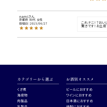
nami
京都府
40代
女性
これナニ！？おい
投稿日
2015/06/27
驚きです！お土産
カテゴリーから選ぶ
お酒別オススメ
くぎ煮
ビールにおすすめ
海産物
ワインにおすすめ
肉製品
日本酒におすすめ
乳製品
焼酎におすすめ