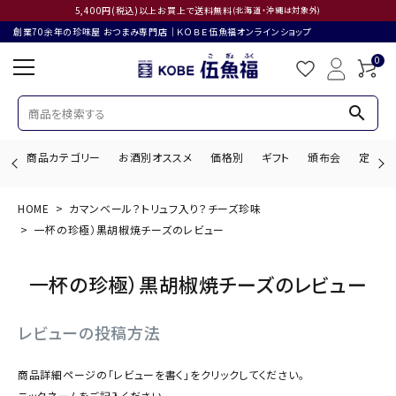
5,400円(税込)以上お買上で送料無料
(北海道・沖縄は対象外)
創業70余年の珍味屋 おつまみ専門店│ＫＯＢＥ伍魚福オンラインショップ
0
search
商品カテゴリー
お酒別オススメ
価格別
ギフト
頒布会
定期購
HOME
カマンベール？トリュフ入り？チーズ珍味
search
一杯の珍極）黒胡椒焼チーズのレビュー
一杯の珍極）黒胡椒焼チーズのレビュー
ACCOUNT MENU
ようこそ ゲスト 様
レビューの投稿方法
ログイン
会員登録
商品詳細ページの「レビューを書く」をクリックしてください。
ニックネームをご記入ください。