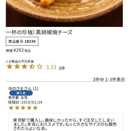
一杯の珍極）黒胡椒焼チーズ
商品番号
18330
¥
292
価格
税込
3.33
3
3
件中
1
-
3
件表示
ゆのさる
1
購入者
東京都
女性
投稿日
2018/01/26
東京駅で購入し、美味しかったから、すぐ注文してしまい
ました。本当におススメです。もっと大きなサイズのも販売
されたらよいなあ。