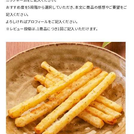
商品カテゴリー
おすすめ度を5段階から選択していただき、本文に商品の感想やご要望をご
記入ください。
お酒別オススメ
よろしければプロフィールをご記入ください。
※レビュー投稿は、1商品につき1回ご記入いただけます。
価格別
お問い合わせ
ご利用ガイド
直営店