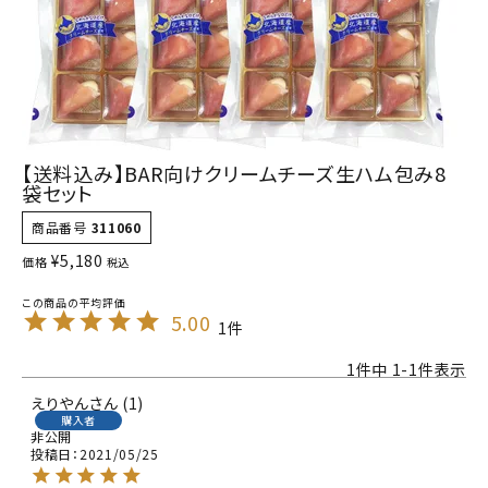
【送料込み】BAR向けクリームチーズ生ハム包み8
袋セット
商品番号
311060
¥
5,180
価格
税込
5.00
1
1
件中
1
-
1
件表示
えりやん
1
購入者
非公開
投稿日
2021/05/25