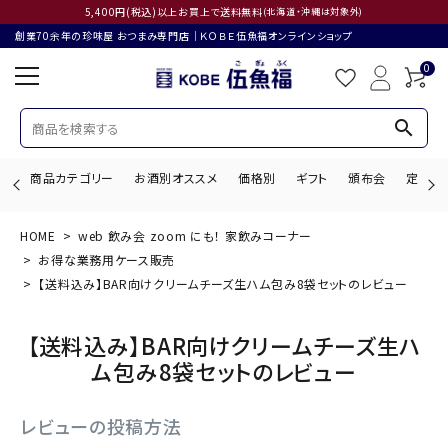
5,400円(税込)以上お買上で送料無料
(北海道・沖縄は対象外)
創業70余年の珍味屋 おつまみ専門店│ＫＯＢＥ伍魚福オンラインショップ
0
search
商品カテゴリー
お酒別オススメ
価格別
ギフト
頒布会
定期購
HOME
web 飲み会 zoom にも！ 家飲みコーナー
search
お得な業務用ケース販売
【送料込み】BAR向けクリームチーズ生ハム包み8袋セットのレビュー
【送料込み】BAR向けクリームチーズ生ハ
ACCOUNT MENU
ようこそ ゲスト 様
ム包み8袋セットのレビュー
ログイン
会員登録
レビューの投稿方法