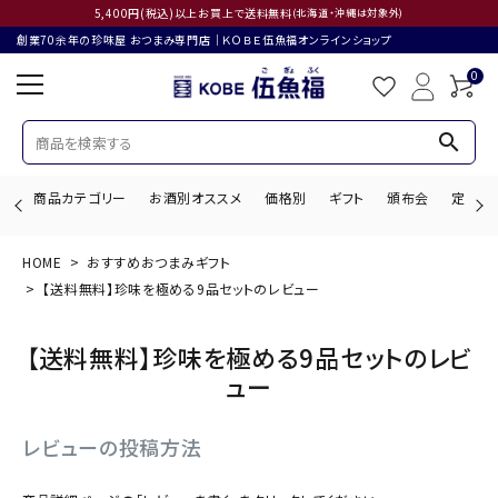
5,400円(税込)以上お買上で送料無料
(北海道・沖縄は対象外)
創業70余年の珍味屋 おつまみ専門店│ＫＯＢＥ伍魚福オンラインショップ
0
search
商品カテゴリー
お酒別オススメ
価格別
ギフト
頒布会
定期購
HOME
おすすめおつまみギフト
search
【送料無料】珍味を極める9品セットのレビュー
【送料無料】珍味を極める9品セットのレビ
ACCOUNT MENU
ュー
ようこそ ゲスト 様
レビューの投稿方法
ログイン
会員登録