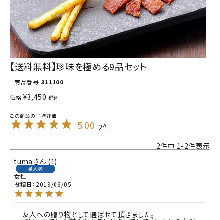
【送料無料】珍味を極める9品セット
商品番号
311100
¥
3,450
価格
税込
5.00
2
2
件中
1
-
2
件表示
tuma
1
購入者
女性
投稿日
2019/06/05
友人への贈り物として選ばせて頂きました。
