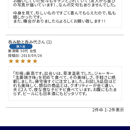
お願いしていた熨斗もキチンとされていて（友人から喜び
の写真が届いています）、なんの文句もありませんでした。

中身を見て、珍しいものですごく喜んでもらえたので、私も
嬉しかったです。

呑み助と呑み代
1
購入者
新潟県
50代
女性
投稿日
2018/09/26
「珍極」最高です。出会いは、草津温泉でした。ジャーキー
「生姜焼き味」を初めて食べて、その美味しさ、手軽さに感
動しました。帰宅後すぐに注文しました。お試し9品目はど
れも美味しく、類似の商品とは、クオリティーが全く違い、
夫と2人で、夜な夜なチビチビ食べています。お腹にもたま
らず、ビールにも日本酒にもピッタリです。
2
件中
1
-
2
件表示