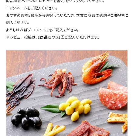
商品詳細ページの「レビューを書く」をクリックしてください。
商品カテゴリー
ニックネームをご記入ください。
おすすめ度を5段階から選択していただき、本文に商品の感想やご要望をご
お酒別オススメ
記入ください。
よろしければプロフィールをご記入ください。
価格別
※レビュー投稿は、1商品につき1回ご記入いただけます。
お問い合わせ
ご利用ガイド
直営店