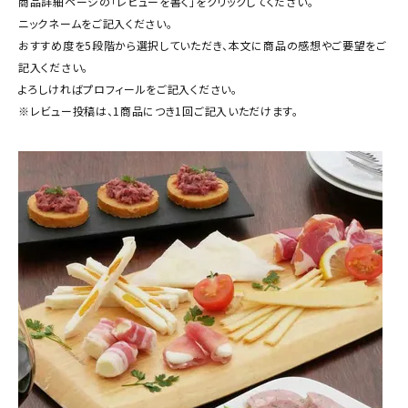
商品詳細ページの「レビューを書く」をクリックしてください。
商品カテゴリー
ニックネームをご記入ください。
おすすめ度を5段階から選択していただき、本文に商品の感想やご要望をご
お酒別オススメ
記入ください。
よろしければプロフィールをご記入ください。
価格別
※レビュー投稿は、1商品につき1回ご記入いただけます。
お問い合わせ
ご利用ガイド
直営店