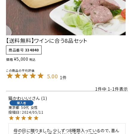
【送料無料】ワインに合う8品セット
商品番号
334840
¥
5,000
価格
税込
5.00
1
1
件中
1
-
1
件表示
猫かわいい！
1
購入者
東京都
50代
女性
投稿日
2024/05/11
母の日に贈りました。少しずつ8種類入っているので、喜ん