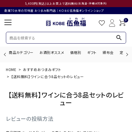
5,400円(税込)以上お買上で送料無料
(北海道・沖縄は対象外)
創業70余年の珍味屋 おつまみ専門店│ＫＯＢＥ伍魚福オンラインショップ
0
search
商品カテゴリー
お酒別オススメ
価格別
ギフト
頒布会
定期購
HOME
おすすめおつまみギフト
search
【送料無料】ワインに合う8品セットのレビュー
【送料無料】ワインに合う8品セットのレビ
ACCOUNT MENU
ュー
ようこそ ゲスト 様
レビューの投稿方法
ログイン
会員登録