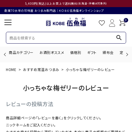
5,400円(税込)以上お買上で送料無料
(北海道・沖縄は対象外)
創業70余年の珍味屋 おつまみ専門店│ＫＯＢＥ伍魚福オンラインショップ
0
search
商品カテゴリー
お酒別オススメ
価格別
ギフト
頒布会
定期購
HOME
おすすめ常温おつまみ
小っちゃな梅ゼリーのレビュー
search
小っちゃな梅ゼリーのレビュー
ACCOUNT MENU
レビューの投稿方法
ようこそ ゲスト 様
商品詳細ページの「レビューを書く」をクリックしてください。
ログイン
会員登録
ニックネームをご記入ください。
おすすめ度を5段階から選択していただき、本文に商品の感想やご要望をご