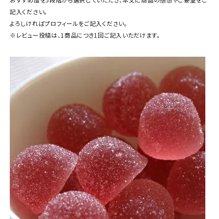
商品カテゴリー
記入ください。
よろしければプロフィールをご記入ください。
お酒別オススメ
※レビュー投稿は、1商品につき1回ご記入いただけます。
価格別
お問い合わせ
ご利用ガイド
直営店