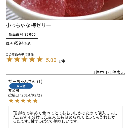
小っちゃな梅ゼリー
商品番号
35000
¥
594
価格
税込
5.00
1
1
件中
1
-
1
件表示
だーちゃん
1
購入者
非公開
投稿日
2014/03/27
頂き物で始めて食べてとてもおいしかったので購入しまし
た。おすそ分けした友人にもほめられてとってもうれしか
ったです。甘ずっぱくて美味しいです。