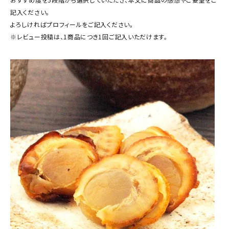
商品カテゴリー
記入ください。
よろしければプロフィールをご記入ください。
お酒別オススメ
※レビュー投稿は、1商品につき1回ご記入いただけます。
価格別
お問い合わせ
ご利用ガイド
直営店