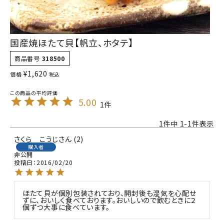
国産焼ほたて貝【帆立、ホタテ】
商品番号
318500
¥
1,620
価格
税込
5.00
1
1
件中
1
-
1
件表示
さくら こうじ
2
購入者
非公開
投稿日
2016/02/20
ほたて貝が個別包装されており、開封後も湿気を心配せ
ずに、おいしく食べております。おいしいので飲むときに２
個ずつ大事に食べています。