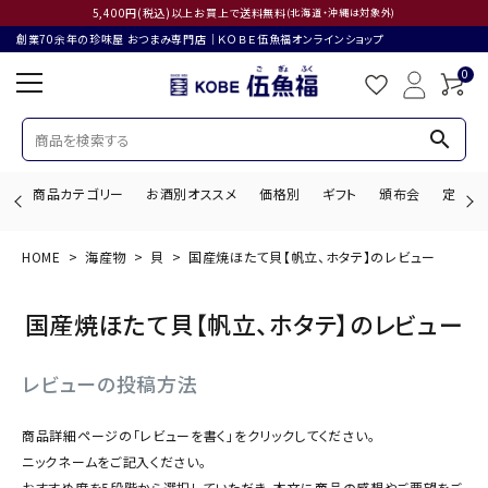
5,400円(税込)以上お買上で送料無料
(北海道・沖縄は対象外)
創業70余年の珍味屋 おつまみ専門店│ＫＯＢＥ伍魚福オンラインショップ
0
search
商品カテゴリー
お酒別オススメ
価格別
ギフト
頒布会
定期購
HOME
海産物
貝
国産焼ほたて貝【帆立、ホタテ】のレビュー
search
国産焼ほたて貝【帆立、ホタテ】のレビュー
ACCOUNT MENU
レビューの投稿方法
ようこそ ゲスト 様
商品詳細ページの「レビューを書く」をクリックしてください。
ログイン
会員登録
ニックネームをご記入ください。
おすすめ度を5段階から選択していただき、本文に商品の感想やご要望をご