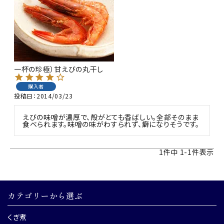
商品カテゴリー
お酒別オススメ
価格別
一杯の珍極）甘えびの丸干し
お問い合わせ
購入者
投稿日
2014/03/23
ご利用ガイド
えびの味噌が濃厚で、殻がとても香ばしい。全部そのまま
食べられます。味噌の味がわすられず、癖になりそうです。
直営店
1
件中
1
-
1
件表示
カテゴリーから選ぶ
くぎ煮