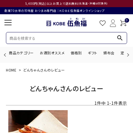
5,400円(税込)以上お買上で送料無料
(北海道・沖縄は対象外)
創業70余年の珍味屋 おつまみ専門店│ＫＯＢＥ伍魚福オンラインショップ
0
search
商品カテゴリー
お酒別オススメ
価格別
ギフト
頒布会
定期購
HOME
どんちゃんさんのレビュー
search
どんちゃんさんのレビュー
ACCOUNT MENU
1
件中
1
-
1
件表示
ようこそ ゲスト 様
ログイン
会員登録