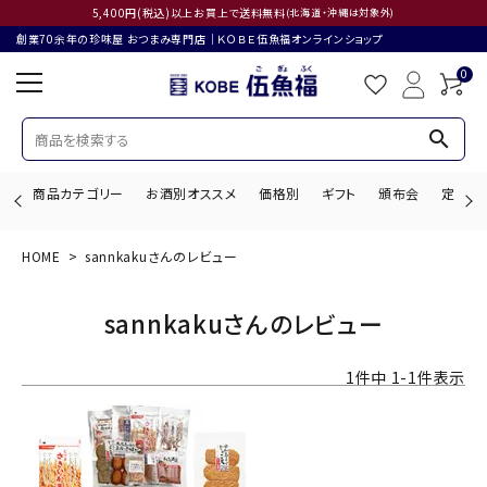
5,400円(税込)以上お買上で送料無料
(北海道・沖縄は対象外)
創業70余年の珍味屋 おつまみ専門店│ＫＯＢＥ伍魚福オンラインショップ
0
search
商品カテゴリー
お酒別オススメ
価格別
ギフト
頒布会
定期購
HOME
sannkakuさんのレビュー
search
sannkakuさんのレビュー
ACCOUNT MENU
1
件中
1
-
1
件表示
ようこそ ゲスト 様
ログイン
会員登録