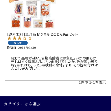
商品カテゴリー
お酒別オススメ
価格別
【送料無料】魚介系おつまみとことん9品セット
お問い合わせ
購入者
投稿日
2016/01/30
ご利用ガイド
総じて品物が硬い。後期高齢者には負担。いかの柔らか
干しはすぐ腹膨れる。さつま揚げでしたか、色が黒い練り
物。あれはちょっと。再検討の余地。まぁ、その他味付けは
直営店
わたし好みでした。
1
件中
1
-
1
件表示
カテゴリーから選ぶ