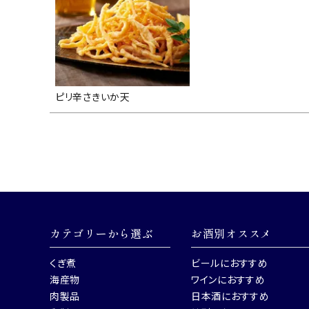
お酒別オススメ
価格別
お問い合わせ
ピリ辛さきいか天
ご利用ガイド
直営店
カテゴリーから選ぶ
お酒別オススメ
くぎ煮
ビールにおすすめ
海産物
ワインにおすすめ
肉製品
日本酒におすすめ