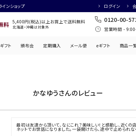
ラインショップ
ログイン
0120-00-57
5,400円(税込)以上お買上で送料無料
無料
北海道・沖縄は対象外
営業時間 - 9:0
ギフト
頒布会
定期購入
メール便
eギフト
商品一
ワインにおすすめ
日本酒におすす
肉製品
乳製品
かわきもの
0円
501円～1,000円
1,001円～2,000円
2,001円～
かなゆうさんのレビュー
丸う
手提げ袋
,000円
5,001円～
チューハイにおすすめ
マッコリにおす
最初は友達から頂いて、なにこれ？美味しい！と感動し、近くの店
ネットでお世話になりました。一袋開けたら、途中で止められなく