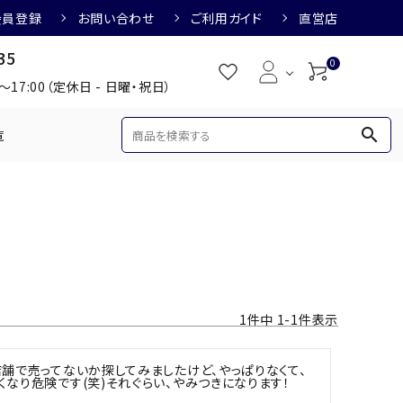
会員登録
お問い合わせ
ご利用ガイド
直営店
35
0
0～17:00（定休日 - 日曜・祝日）
search
覧
め
焼酎におすすめ
3,000円
3,001円～4,000円
すめ
梅酒におすすめ
1
件中
1
-
1
件表示
舗で売ってないか探してみましたけど、やっぱりなくて、
なり危険です(笑)それぐらい、やみつきになります！