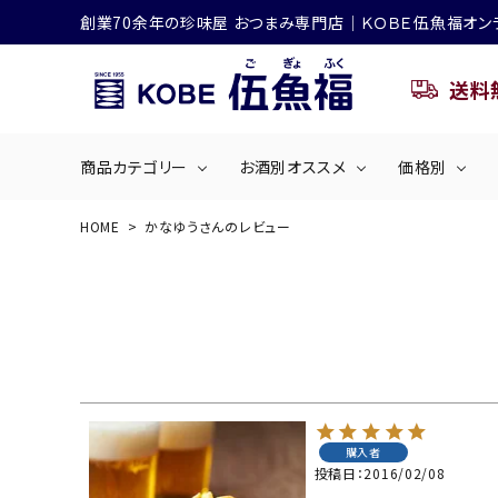
創業70余年の珍味屋 おつまみ専門店│ＫＯＢＥ伍魚福オン
送料
商品カテゴリー
お酒別オススメ
価格別
HOME
かなゆうさんのレビュー
ビールにおすすめ
search
くぎ煮
海産物
～50
ACCOUNT MENU
ようこそ ゲスト 様
シリーズ
佃煮・ごはんのおとも
4,001円～5
ハイボールにおすすめ
ログイン
会員登録
購入者
商品カテゴリー
投稿日
2016/02/08