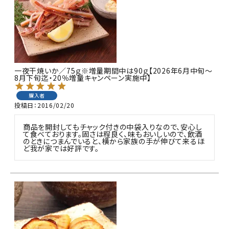
商品カテゴリー
お酒別オススメ
価格別
一夜干焼いか／75ｇ※増量期間中は90ｇ【2026年6月中旬～
8月下旬迄・20％増量キャンペーン実施中】
お問い合わせ
購入者
投稿日
2016/02/20
ご利用ガイド
商品を開封してもチャック付きの中袋入りなので、安心し
て食べております。固さは程良く、味もおいしいので、飲酒
直営店
のときにつまんでいると、横から家族の手が伸びて来るほ
ど我が家では好評です。