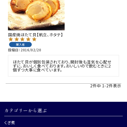
国産焼ほたて貝【帆立、ホタテ】
購入者
投稿日
2016/02/20
ほたて貝が個別包装されており、開封後も湿気を心配せ
ずに、おいしく食べております。おいしいので飲むときに２
個ずつ大事に食べています。
2
件中
1
-
2
件表示
カテゴリーから選ぶ
くぎ煮