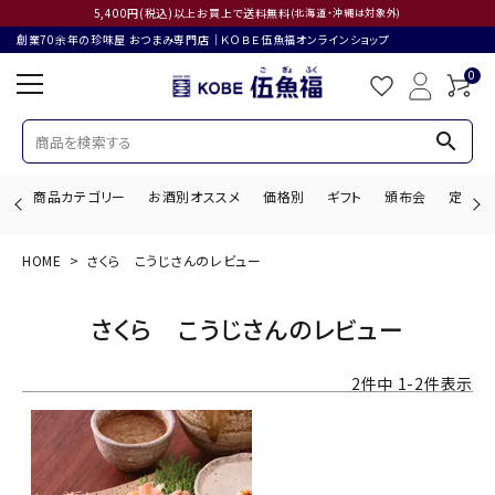
5,400円(税込)以上お買上で送料無料
(北海道・沖縄は対象外)
創業70余年の珍味屋 おつまみ専門店│ＫＯＢＥ伍魚福オンラインショップ
0
search
商品カテゴリー
お酒別オススメ
価格別
ギフト
頒布会
定期購
HOME
さくら こうじさんのレビュー
search
さくら こうじさんのレビュー
ACCOUNT MENU
2
件中
1
-
2
件表示
ようこそ ゲスト 様
ログイン
会員登録