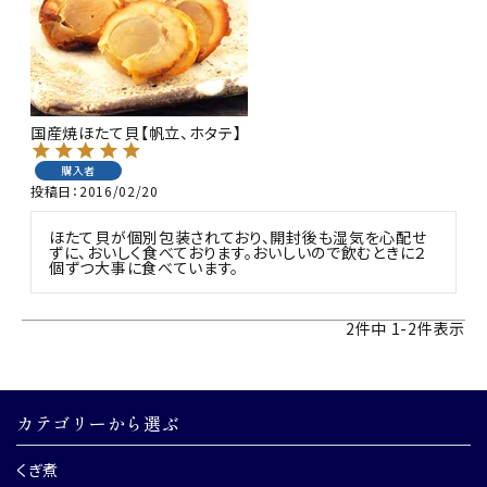
国産焼ほたて貝【帆立、ホタテ】
購入者
投稿日
2016/02/20
ほたて貝が個別包装されており、開封後も湿気を心配せ
ずに、おいしく食べております。おいしいので飲むときに２
個ずつ大事に食べています。
2
件中
1
-
2
件表示
カテゴリーから選ぶ
くぎ煮