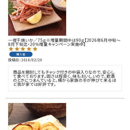
商品カテゴリー
お酒別オススメ
価格別
一夜干焼いか／75ｇ※増量期間中は90ｇ【2026年6月中旬～
8月下旬迄・20％増量キャンペーン実施中】
お問い合わせ
購入者
投稿日
2016/02/20
ご利用ガイド
商品を開封してもチャック付きの中袋入りなので、安心し
て食べております。固さは程良く、味もおいしいので、飲酒
直営店
のときにつまんでいると、横から家族の手が伸びて来るほ
ど我が家では好評です。