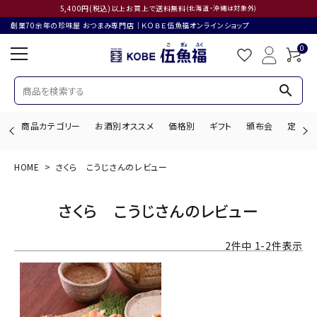
5,400円(税込)以上お買上で送料無料
(北海道・沖縄は対象外)
創業70余年の珍味屋 おつまみ専門店│ＫＯＢＥ伍魚福オンラインショップ
0
search
商品カテゴリー
お酒別オススメ
価格別
ギフト
頒布会
定期購
HOME
さくら こうじさんのレビュー
search
さくら こうじさんのレビュー
ACCOUNT MENU
2
件中
1
-
2
件表示
ようこそ ゲスト 様
ログイン
会員登録