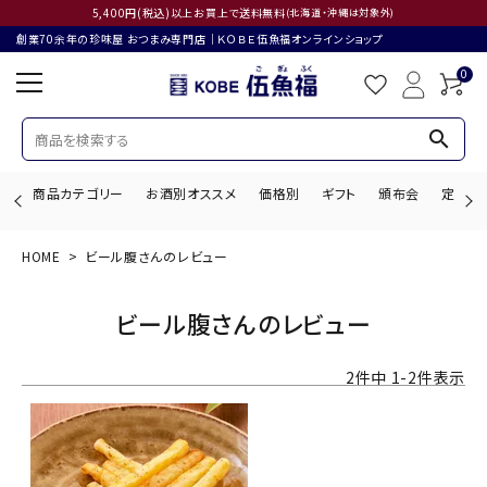
5,400円(税込)以上お買上で送料無料
(北海道・沖縄は対象外)
創業70余年の珍味屋 おつまみ専門店│ＫＯＢＥ伍魚福オンラインショップ
0
search
商品カテゴリー
お酒別オススメ
価格別
ギフト
頒布会
定期購
HOME
ビール腹さんのレビュー
search
ビール腹さんのレビュー
ACCOUNT MENU
2
件中
1
-
2
件表示
ようこそ ゲスト 様
ログイン
会員登録