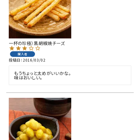
商品カテゴリー
お酒別オススメ
価格別
一杯の珍極）黒胡椒焼チーズ
お問い合わせ
購入者
投稿日
2016/03/02
ご利用ガイド
もうちょっと太めがいいかな。

味はおいしい。
直営店