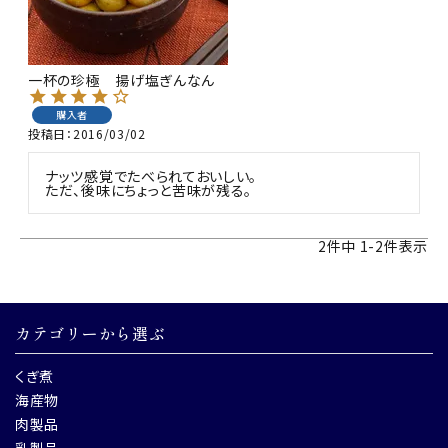
一杯の珍極 揚げ塩ぎんなん
購入者
投稿日
2016/03/02
ナッツ感覚でたべられておいしい。

2
件中
1
-
2
件表示
カテゴリーから選ぶ
くぎ煮
海産物
肉製品