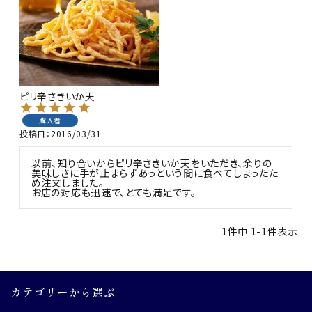
商品カテゴリー
お酒別オススメ
価格別
ピリ辛さきいか天
お問い合わせ
購入者
投稿日
2016/03/31
ご利用ガイド
以前、知り合いからピリ辛さきいか天をいただき、余りの
美味しさに手が止まらずあっという間に食べてしまったた
め注文しました。

直営店
1
件中
1
-
1
件表示
カテゴリーから選ぶ