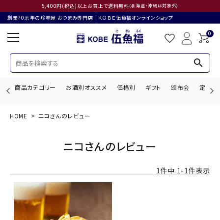
5,400円(税込)以上お買上で送料無料
(北海道・沖縄は対象外)
創業70余年の珍味屋 おつまみ専門店│ＫＯＢＥ伍魚福オンラインショップ
0
search
商品カテゴリー
お酒別オススメ
価格別
ギフト
頒布会
定期購
HOME
ニコさんのレビュー
search
ニコさんのレビュー
ACCOUNT MENU
1
件中
1
-
1
件表示
ようこそ ゲスト 様
ログイン
会員登録