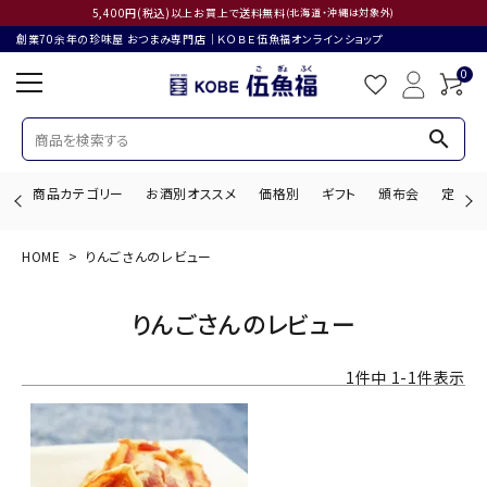
5,400円(税込)以上お買上で送料無料
(北海道・沖縄は対象外)
創業70余年の珍味屋 おつまみ専門店│ＫＯＢＥ伍魚福オンラインショップ
0
search
商品カテゴリー
お酒別オススメ
価格別
ギフト
頒布会
定期購
HOME
りんごさんのレビュー
search
りんごさんのレビュー
ACCOUNT MENU
1
件中
1
-
1
件表示
ようこそ ゲスト 様
ログイン
会員登録