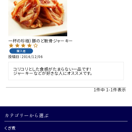
商品カテゴリー
お酒別オススメ
価格別
一杯の珍極）豚のど軟骨ジャーキー
お問い合わせ
購入者
投稿日
2016/12/06
ご利用ガイド
コリコリとした食感がたまらない一品です！

ジャーキーなどが好きな人にオススメです。
直営店
1
件中
1
-
1
件表示
カテゴリーから選ぶ
くぎ煮