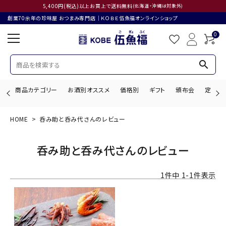
5,400円(税込)以上お買上で送料無料
(北海道・沖縄は対象外)
創業70余年の珍味屋 おつまみ専門店│ＫＯＢＥ伍魚福オンラインショップ
0
search
商品カテゴリー
お酒別オススメ
価格別
ギフト
頒布会
定期購
HOME
呑み助と呑み代さんのレビュー
search
呑み助と呑み代さんのレビュー
ACCOUNT MENU
1
件中
1
-
1
件表示
ようこそ ゲスト 様
ログイン
会員登録