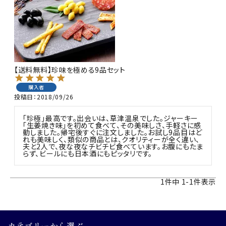
商品カテゴリー
お酒別オススメ
価格別
【送料無料】珍味を極める9品セット
お問い合わせ
購入者
投稿日
2018/09/26
ご利用ガイド
「珍極」最高です。出会いは、草津温泉でした。ジャーキー
「生姜焼き味」を初めて食べて、その美味しさ、手軽さに感
動しました。帰宅後すぐに注文しました。お試し9品目はど
直営店
れも美味しく、類似の商品とは、クオリティーが全く違い、
夫と2人で、夜な夜なチビチビ食べています。お腹にもたま
らず、ビールにも日本酒にもピッタリです。
1
件中
1
-
1
件表示
カテゴリーから選ぶ