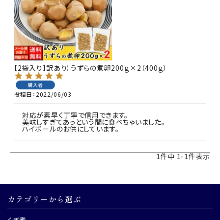
商品カテゴリー
お酒別オススメ
価格別
【2袋入り】訳あり）うずらの煮卵200ｇ×2（400ｇ）
お問い合わせ
購入者
投稿日
2022/06/03
ご利用ガイド
対応が素早く丁寧で信用できます。

美味しすぎてあっという間に食べちゃいました。

ハイボールのお供にしています。
直営店
1
件中
1
-
1
件表示
カテゴリーから選ぶ