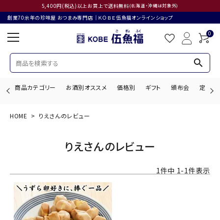
5,400円(税込)以上お買上で送料無料
(北海道・沖縄は対象外)
創業70余年の珍味屋 おつまみ専門店│ＫＯＢＥ伍魚福オンラインショップ
0
search
商品カテゴリー
お酒別オススメ
価格別
ギフト
頒布会
定期購
HOME
りえさんのレビュー
search
りえさんのレビュー
ACCOUNT MENU
1
件中
1
-
1
件表示
ようこそ ゲスト 様
ログイン
会員登録