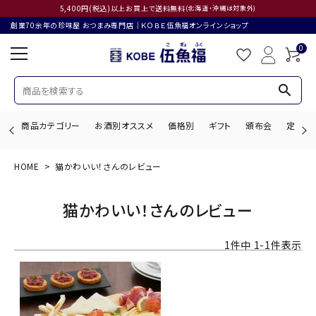
5,400円(税込)以上お買上で送料無料
(北海道・沖縄は対象外)
創業70余年の珍味屋 おつまみ専門店│ＫＯＢＥ伍魚福オンラインショップ
0
search
商品カテゴリー
お酒別オススメ
価格別
ギフト
頒布会
定期購
HOME
猫かわいい！さんのレビュー
search
猫かわいい！さんのレビュー
ACCOUNT MENU
1
件中
1
-
1
件表示
ようこそ ゲスト 様
ログイン
会員登録