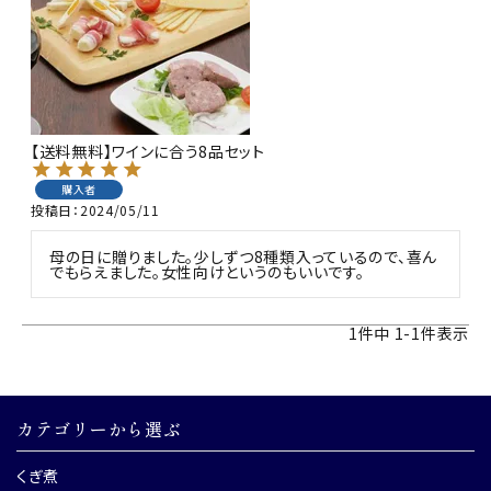
商品カテゴリー
お酒別オススメ
価格別
【送料無料】ワインに合う8品セット
お問い合わせ
購入者
投稿日
2024/05/11
ご利用ガイド
母の日に贈りました。少しずつ8種類入っているので、喜ん
でもらえました。女性向けというのもいいです。
直営店
1
件中
1
-
1
件表示
カテゴリーから選ぶ
くぎ煮