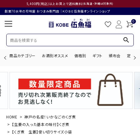
5,400円(税込)以上お買上で送料無料
(北海道・沖縄は対象外)
創業70余年の珍味屋 おつまみ専門店│ＫＯＢＥ伍魚福オンラインショップ
0
search
商品カテゴリー
お酒別オススメ
価格別
ギフト
頒布会
定期購
search
ACCOUNT MENU
ようこそ ゲスト 様
HOME
神戸の名産！いかなごのくぎ煮
【生姜の入った基本の味付】くぎ煮
ログイン
会員登録
【くぎ煮 生姜】使い切りサイズ小袋