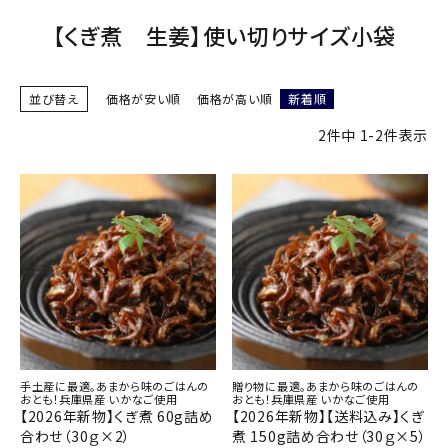
商品カテゴリー
【くぎ煮 生姜】使い切りサイズ小袋
お酒別オススメ
並び替え
価格が安い順
価格が高い順
新着順
価格別
2
件中
1
-
2
件表示
お問い合わせ
ご利用ガイド
直営店
手土産に最適。あまから味のごはんの
贈り物に最適。あまから味のごはんの
おとも！兵庫県産 いかなご使用
おとも！兵庫県産 いかなご使用
【2026年新物】くぎ煮 60g詰め
【2026年新物】【送料込み】くぎ
合わせ（30ｇ×2）
煮 150g詰め合わせ（30ｇ×5）