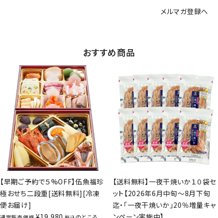
メルマガ登録へ
おすすめ商品
【早期ご予約で５%OFF】伍魚福珍
【送料無料】一夜干焼いか１０袋セ
極おせち二段重[送料無料][冷凍
ット【2026年6月中旬～8月下旬
便お届け]
迄・「一夜干焼いか」20％増量キャ
¥
19,980
ンペーン実施中】
のところ
通常販売価格
税込