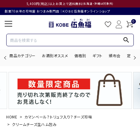
5,400円(税込)以上お買上で送料無料
(北海道・沖縄は対象外)
創業70余年の珍味屋 おつまみ専門店│ＫＯＢＥ伍魚福オンラインショップ
0
search
商品カテゴリー
お酒別オススメ
価格別
ギフト
頒布会
定期購
search
ACCOUNT MENU
ようこそ ゲスト 様
HOME
カマンベール？トリュフ入り？チーズ珍味
クリームチーズ生ハム包み
ログイン
会員登録