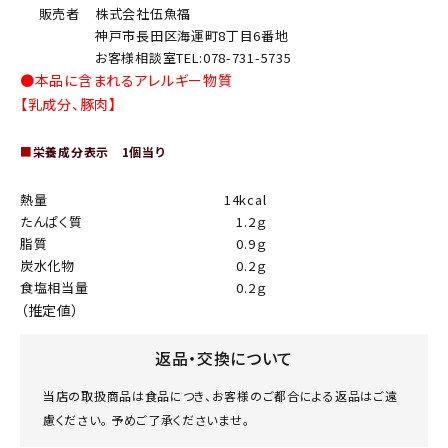
販売者
株式会社伍魚福
神戸市長田区海運町8丁目6番地
お客様相談室TEL:078-731-5735
●本品に含まれるアレルギー物質
【乳成分、豚肉】
■
栄養成分表示 1個当り
熱量
14kcal
たんぱく質
1.2ｇ
脂質
0.9ｇ
炭水化物
0.2ｇ
食塩相当量
0.2ｇ
（推定値）
返品・交換について
当店の取扱商品は食品につき、お客様のご都合による返品はご遠
慮ください。 予めご了承くださいませ。