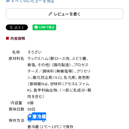
すべてのレビューを見る
レビューを書く
■
内容説明
名称
そうざい
原材料名
ラックスハム（豚ロース肉、ぶどう糖、
食塩、その他）（国内製造）、プロセス
チーズ／調味料（無機塩等）、グリセリ
ン、酸化防止剤（V.C)、乳化剤、発色剤
（亜硝酸Na)、甘味料（アセスルファム
K)、香辛料抽出物、（一部に乳成分・豚
肉を含む）
内容量
6個
賞味日数
90日
保存方法
要冷蔵（1℃～10℃）で保存