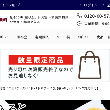
ラインショップ
ログイン
0120-00-57
5,400円(税込)以上お買上で送料無料
無料
北海道・沖縄は対象外
営業時間 - 9:0
ギフト
頒布会
定期購入
メール便
eギフト
商品一
ワインにおすすめ
日本酒におすす
肉製品
乳製品
かわきもの
0円
501円～1,000円
1,001円～2,000円
2,001円～
丸う
手提げ袋
,000円
5,001円～
チューハイにおすすめ
マッコリにおす
さきいか天1ケース（20個+1個おまけつき）【袋・のし・ラッピング対応不可】