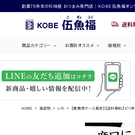
創業70余年の珍味屋 おつまみ専門店│ＫＯＢＥ伍魚福オン
送料
商品カテゴリー
お酒別オススメ
価格別
ビールにおすすめ
search
くぎ煮
海産物
～50
ACCOUNT MENU
ようこそ ゲスト 様
シリーズ
佃煮・ごはんのおとも
4,001円～5
ハイボールにおすすめ
HOME
海産物
いか
【業務用ケース販売】【送料無料】ピリ辛
ログイン
会員登録
商品カテゴリー