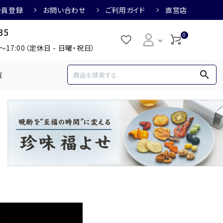
会員登録
お問い合わせ
ご利用ガイド
直営店
35
0
0～17:00（定休日 - 日曜・祝日）
search
覧
め
焼酎におすすめ
3,000円
3,001円～4,000円
すめ
梅酒におすすめ