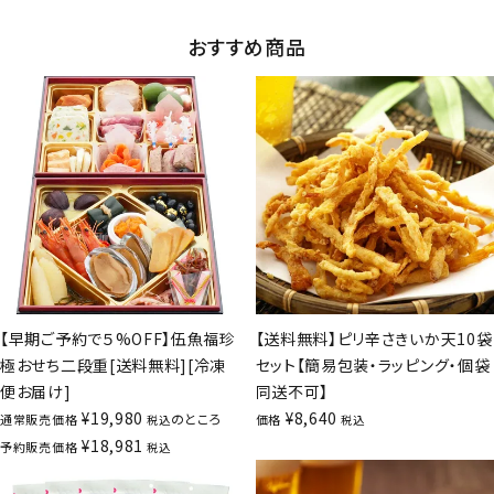
おすすめ商品
【早期ご予約で５%OFF】伍魚福珍
【送料無料】ピリ辛さきいか天10袋
極おせち二段重[送料無料][冷凍
セット【簡易包装・ラッピング・個袋
便お届け]
同送不可】
¥
19,980
¥
8,640
のところ
通常販売価格
価格
税込
税込
¥
18,981
予約販売価格
税込