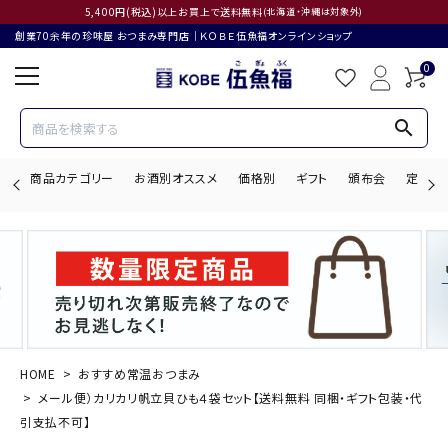
5,400円(税込)以上お買上で送料無料
(北海道・沖縄は対象外)
創業70余年の珍味屋 おつまみ専門店│ＫＯＢＥ伍魚福オンラインショップ
0
search
商品カテゴリー
お酒別オススメ
価格別
ギフト
頒布会
定期購
search
ACCOUNT MENU
ようこそ ゲスト 様
HOME
おすすめ常温おつまみ
メール便）カリカリ帆立貝ひも４袋セット【送料無料 同梱・ギフト包装・代
ログイン
会員登録
引支払不可】