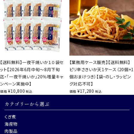
【送料無料】一夜干焼いか１０袋セ
【業務用ケース販売】【送料無料】
ット【2026年6月中旬～8月下旬
ピリ辛さきいか天1ケース（20個+1
迄・「一夜干焼いか」20％増量キャ
個おまけつき）【袋・のし・ラッピン
ンペーン実施中】
グ対応不可】
¥
10,800
¥
17,280
価格
価格
税込
税込
カテゴリーから選ぶ
くぎ煮
海産物
肉製品