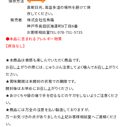
保存方法
直射日光、高温多湿の場所を避けて保
存してください。
販売者
株式会社伍魚福
神戸市長田区海運町8丁目6番
お客様相談室TEL:078-731-5735
●本品に含まれるアレルギー物質
【該当なし】
★本商品は食感も楽しんでいただく商品です。
お召し上がりの際には、じゅうぶん注意してよく噛んでお召し上がりく
ださい。
★賞味期限は未開封の状態での期限です。
開封後はお早めにお召し上がりください。
★あけくちや袋の端で手を切るなどのケガをしないようご注意くださ
い。
★商品には万全の注意を払い製造しておりますが、
万一お気づきの点がありましたら上記お客様相談室へご連絡くださ
い。