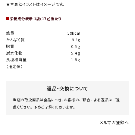
★写真とイラストはイメージです。
■
栄養成分表示 1袋(17g)当たり
熱量
59kcal
たんぱく質
8.3g
脂質
0.5ｇ
炭水化物
5.4ｇ
食塩相当量
1.8ｇ
（推定値）
返品・交換について
当店の取扱商品は食品につき、お客様のご都合による返品はご遠
慮ください。 予めご了承くださいませ。
メルマガ登録へ