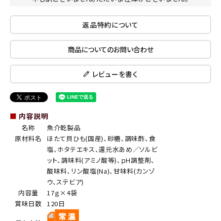
返品特約について
商品についてのお問い合わせ
レビューを書く
■
内容説明
名称
魚介乾製品
原材料名
ほたて貝ひも(国産)、砂糖、調味酢、食
塩、ホタテエキス、還元水あめ／ソルビ
ット、調味料(アミノ酸等)、ｐH調整剤、
酸味料、リン酸塩(Na)、甘味料(カンゾ
ウ、ステビア)
内容量
17ｇ×4袋
賞味日数
120日