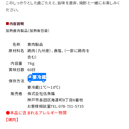
このしっかりとした歯ごたえと、旨味を是非、焼酎と一緒にお楽しみく
ださい。
■
内容説明
加熱食肉製品（加熱後包装）
名称
食肉製品
原材料名
鶏肉（九州産）、食塩、（一部に鶏肉を
含む）
内容量
76ｇ
賞味日数
60日
保存方法
要冷蔵(1℃～10℃)
販売者
株式会社伍魚福
神戸市長田区海運町8丁目6番地
お客様相談室TEL:078-731-5735
●本品に含まれるアレルギー物質
【鶏肉】