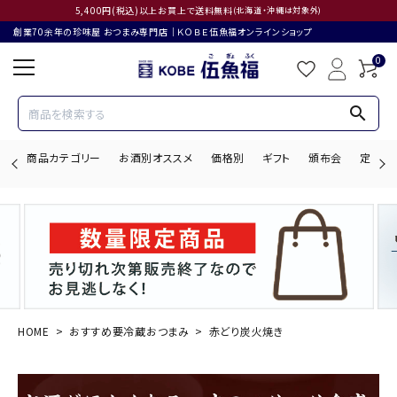
5,400円(税込)以上お買上で送料無料
(北海道・沖縄は対象外)
創業70余年の珍味屋 おつまみ専門店│ＫＯＢＥ伍魚福オンラインショップ
0
search
商品カテゴリー
お酒別オススメ
価格別
ギフト
頒布会
定期購
search
ACCOUNT MENU
ようこそ ゲスト 様
HOME
おすすめ要冷蔵おつまみ
赤どり炭火焼き
ログイン
会員登録