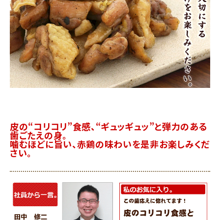
皮の“コリコリ”食感、“ギュッギュッ”と弾力のある
歯ごたえの身。
噛むほどに旨い、赤鶏の味わいを是非お楽しみくだ
さい。