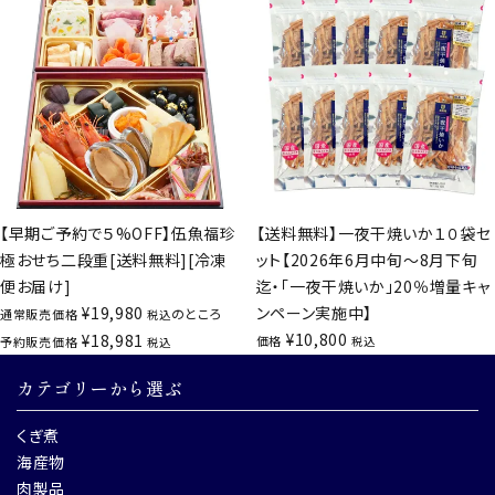
【早期ご予約で５%OFF】伍魚福珍
【送料無料】一夜干焼いか１０袋セ
極おせち二段重[送料無料][冷凍
ット【2026年6月中旬～8月下旬
便お届け]
迄・「一夜干焼いか」20％増量キャ
¥
19,980
ンペーン実施中】
のところ
通常販売価格
税込
¥
10,800
¥
18,981
価格
予約販売価格
税込
税込
カテゴリーから選ぶ
くぎ煮
海産物
肉製品