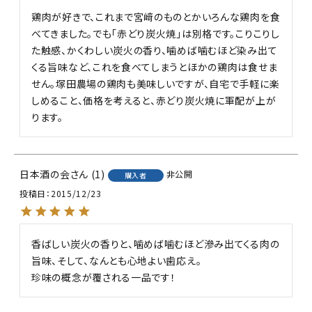
鶏肉が好きで、これまで宮﨑のものとかいろんな鶏肉を食
べてきました。でも「赤どり炭火焼」は別格です。こりこりし
た触感、かくわしい炭火の香り、噛めば噛むほど染み出て
くる旨味など、これを食べてしまうとほかの鶏肉は食せま
せん。塚田農場の鶏肉も美味しいですが、自宅で手軽に楽
しめること、価格を考えると、赤どり炭火焼に軍配が上が
日本酒の会
1
非公開
購入者
投稿日
2015/12/23
香ばしい炭火の香りと、噛めば噛むほど滲み出てくる肉の
旨味、そして、なんとも心地よい歯応え。

珍味の概念が覆される一品です！