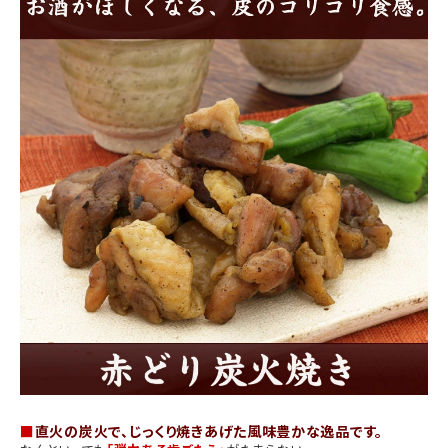
商品カテゴリー
お酒別オススメ
価格別
お問い合わせ
ご利用ガイド
直営店
■
直火の炭火で、じっくり焼きあげた風味豊かな逸品です。