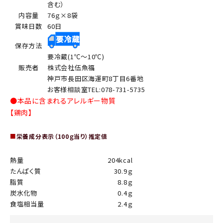
含む）
内容量
76ｇ×8袋
賞味日数
60日
保存方法
要冷蔵(1℃～10℃)
販売者
株式会社伍魚福
神戸市長田区海運町8丁目6番地
お客様相談室TEL:078-731-5735
●本品に含まれるアレルギー物質
【鶏肉】
■
栄養成分表示（100ｇ当り）推定値
熱量
204kcal
たんぱく質
30.9ｇ
脂質
8.8ｇ
炭水化物
0.4ｇ
食塩相当量
2.4ｇ