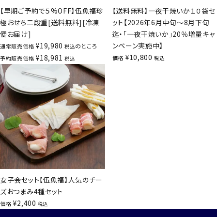
【早期ご予約で５%OFF】伍魚福珍
【送料無料】一夜干焼いか１０袋セ
極おせち二段重[送料無料][冷凍
ット【2026年6月中旬～8月下旬
便お届け]
迄・「一夜干焼いか」20％増量キャ
¥
19,980
ンペーン実施中】
のところ
通常販売価格
税込
¥
10,800
¥
18,981
価格
予約販売価格
税込
税込
女子会セット【伍魚福】人気のチー
ズおつまみ4種セット
¥
2,400
価格
税込