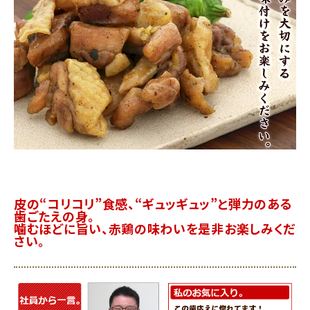
皮の“コリコリ”食感、“ギュッギュッ”と弾力のある
歯ごたえの身。
噛むほどに旨い、赤鶏の味わいを是非お楽しみくだ
さい。