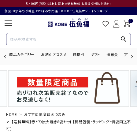
5,400円(税込)以上お買上で送料無料
(北海道・沖縄は対象外)
創業70余年の珍味屋 おつまみ専門店│ＫＯＢＥ伍魚福オンラインショップ
0
search
商品カテゴリー
お酒別オススメ
価格別
ギフト
頒布会
定期購
search
ACCOUNT MENU
ようこそ ゲスト 様
HOME
おすすめ要冷蔵おつまみ
【送料無料】赤どり炭火焼き8袋セット【簡易包装・ラッピング・個袋同送不
ログイン
会員登録
可】