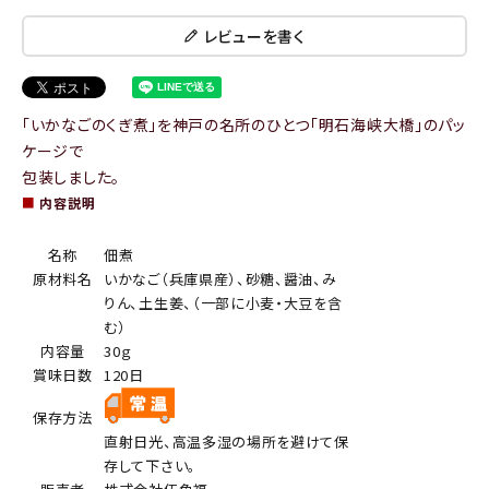
レビューを書く
「いかなごのくぎ煮」を神戸の名所のひとつ「明石海峡大橋」のパッ
ケージで
包装しました。
■
内容説明
名称
佃煮
原材料名
いかなご（兵庫県産）、砂糖、醤油、み
りん、土生姜、（一部に小麦・大豆を含
む）
内容量
30ｇ
賞味日数
120日
保存方法
直射日光、高温多湿の場所を避けて保
存して下さい。