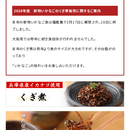
商品カテゴリー
2026年度 新物いかなごのくぎ煮販売に関するご案内
お酒別オススメ
本年の新物いかなご漁は播磨灘で3月17日に解禁され、18日に終
了しました。
価格別
大阪湾では昨年に続き漁自体が行われませんでした。
お問い合わせ
本年のくぎ煮は例年より魚のサイズが大きめですが、その分脂がの
っており
ご利用ガイド
「いかなご」の味わいをお楽しみいただけます。
直営店