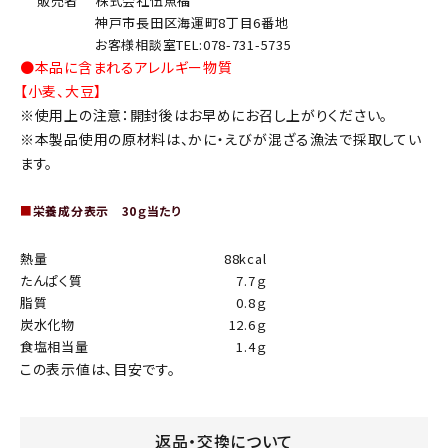
販売者
株式会社伍魚福
神戸市長田区海運町8丁目6番地
お客様相談室TEL:078-731-5735
●本品に含まれるアレルギー物質
【小麦、大豆】
※使用上の注意：開封後はお早めにお召し上がりください。
※本製品使用の原材料は、かに・えびが混ざる漁法で採取してい
ます。
■
栄養成分表示 30ｇ当たり
熱量
88kcal
たんぱく質
7.7ｇ
脂質
0.8ｇ
炭水化物
12.6ｇ
食塩相当量
1.4ｇ
この表示値は、目安です。
返品・交換について