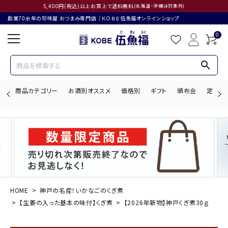
5,400円(税込)以上お買上で送料無料
(北海道・沖縄は対象外)
創業70余年の珍味屋 おつまみ専門店│ＫＯＢＥ伍魚福オンラインショップ
0
search
商品カテゴリー
お酒別オススメ
価格別
ギフト
頒布会
定期購
search
ACCOUNT MENU
ようこそ ゲスト 様
HOME
神戸の名産！いかなごのくぎ煮
【生姜の入った基本の味付】くぎ煮
【2026年新物】神戸くぎ煮30ｇ
ログイン
会員登録