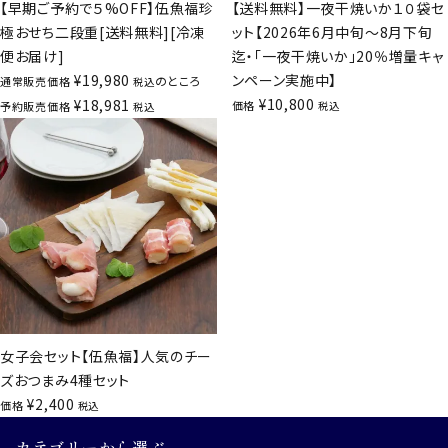
【早期ご予約で５%OFF】伍魚福珍
【送料無料】一夜干焼いか１０袋セ
極おせち二段重[送料無料][冷凍
ット【2026年6月中旬～8月下旬
便お届け]
迄・「一夜干焼いか」20％増量キャ
¥
19,980
ンペーン実施中】
のところ
通常販売価格
税込
¥
10,800
¥
18,981
価格
予約販売価格
税込
税込
女子会セット【伍魚福】人気のチー
ズおつまみ4種セット
¥
2,400
価格
税込
カテゴリーから選ぶ