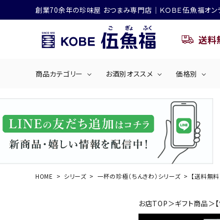
創業70余年の珍味屋 おつまみ専門店│ＫＯＢＥ伍魚福オン
送料
商品カテゴリー
お酒別オススメ
価格別
ビールにおすすめ
search
くぎ煮
海産物
～50
ACCOUNT MENU
ようこそ ゲスト 様
シリーズ
佃煮・ごはんのおとも
4,001円～5
ハイボールにおすすめ
HOME
シリーズ
一杯の珍極（ちんきわ）シリーズ
【送料無料
ログイン
会員登録
商品カテゴリー
お店TOP
＞
ギフト商品
＞