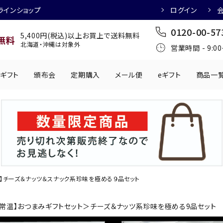
ラインショップ
ログイン
0120-00-57
5,400円(税込)以上お買上で送料無料
無料
北海道・沖縄は対象外
営業時間 - 9:0
ギフト
頒布会
定期購入
メール便
eギフト
商品一
ワインにおすすめ
日本酒におすす
肉製品
乳製品
かわきもの
0円
501円～1,000円
1,001円～2,000円
2,001円～
丸う
手提げ袋
,000円
5,001円～
チューハイにおすすめ
マッコリにおす
】チーズ＆ナッツ＆スナック系珍味を極める９品セット
【常温】おつまみギフトセット
＞チーズ＆ナッツ系珍味を極める9品セット