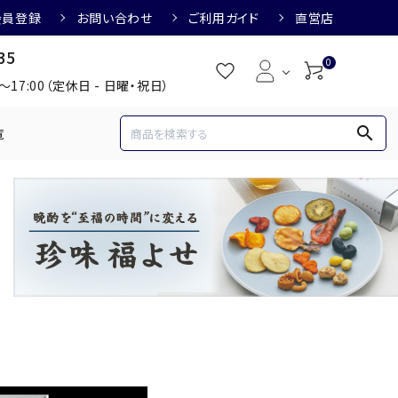
会員登録
お問い合わせ
ご利用ガイド
直営店
35
0
0～17:00（定休日 - 日曜・祝日）
search
覧
め
焼酎におすすめ
3,000円
3,001円～4,000円
すめ
梅酒におすすめ