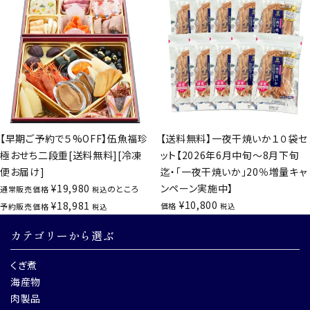
【早期ご予約で５%OFF】伍魚福珍
【送料無料】一夜干焼いか１０袋セ
極おせち二段重[送料無料][冷凍
ット【2026年6月中旬～8月下旬
便お届け]
迄・「一夜干焼いか」20％増量キャ
¥
19,980
ンペーン実施中】
のところ
通常販売価格
税込
¥
10,800
¥
18,981
価格
予約販売価格
税込
税込
カテゴリーから選ぶ
くぎ煮
海産物
肉製品