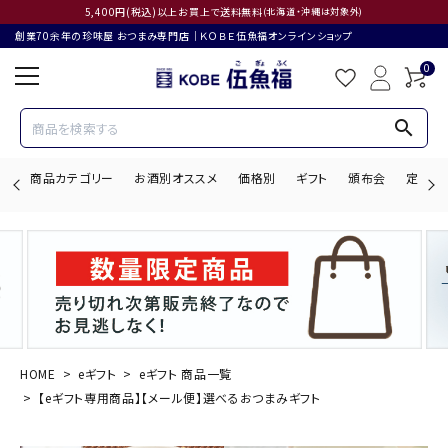
5,400円(税込)以上お買上で送料無料
(北海道・沖縄は対象外)
創業70余年の珍味屋 おつまみ専門店│ＫＯＢＥ伍魚福オンラインショップ
0
search
商品カテゴリー
お酒別オススメ
価格別
ギフト
頒布会
定期購
search
ACCOUNT MENU
ようこそ ゲスト 様
HOME
eギフト
eギフト 商品一覧
【eギフト専用商品】【メール便】選べるおつまみギフト
ログイン
会員登録