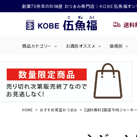
創業70余年の珍味屋 おつまみ専門店│ＫＯＢＥ伍魚福オン
送料
商品カテゴリー
お酒別オススメ
価格別
ビールにおすすめ
search
くぎ煮
海産物
～50
ACCOUNT MENU
ようこそ ゲスト 様
シリーズ
佃煮・ごはんのおとも
4,001円～5
ハイボールにおすすめ
HOME
おすすめ常温おつまみ
【送料無料】国産牛肉ジャーキー
ログイン
会員登録
商品カテゴリー