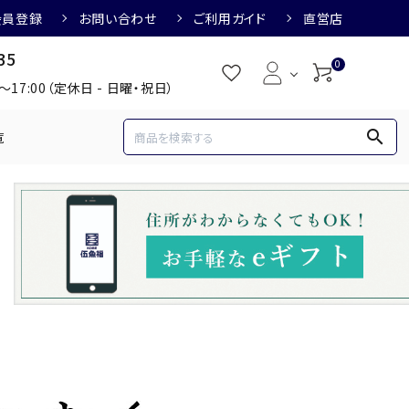
会員登録
お問い合わせ
ご利用ガイド
直営店
35
0
0～17:00（定休日 - 日曜・祝日）
search
覧
め
焼酎におすすめ
3,000円
3,001円～4,000円
すめ
梅酒におすすめ