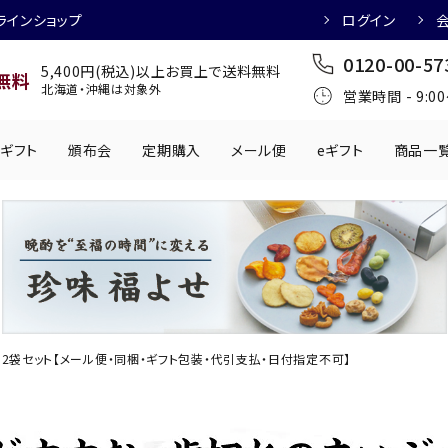
ラインショップ
ログイン
0120-00-57
5,400円(税込)以上お買上で送料無料
無料
北海道・沖縄は対象外
営業時間 - 9:0
ギフト
頒布会
定期購入
メール便
eギフト
商品一
ワインにおすすめ
日本酒におすす
肉製品
乳製品
かわきもの
0円
501円～1,000円
1,001円～2,000円
2,001円～
丸う
手提げ袋
,000円
5,001円～
チューハイにおすすめ
マッコリにおす
2袋セット【メール便・同梱・ギフト包装・代引支払・日付指定不可】