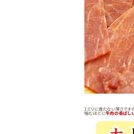
1ミリに満たない薄さです
噛むほどに
牛肉の香ばし