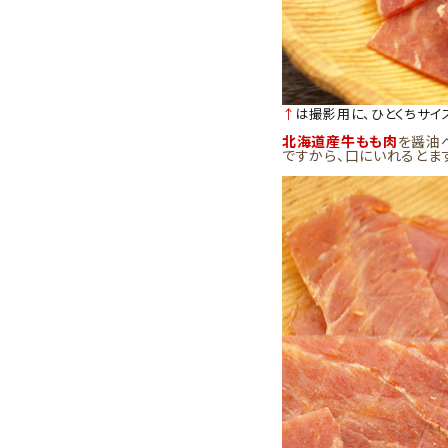
↑
は撮影用に、ひとくちサイ
北海道産牛もも肉
を醤油
ですから、口にいれるとま