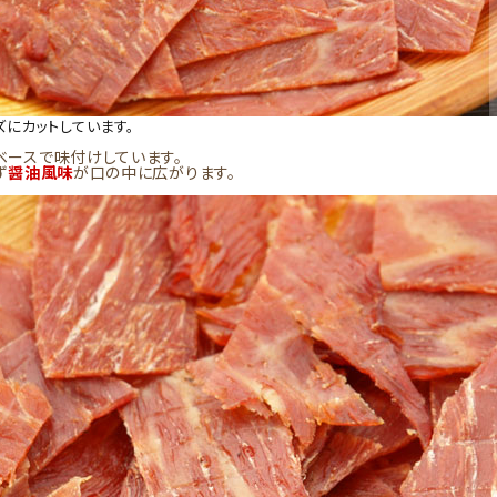
ズにカットしています。
ベースで味付けしています。
ず
醤油風味
が口の中に広がります。