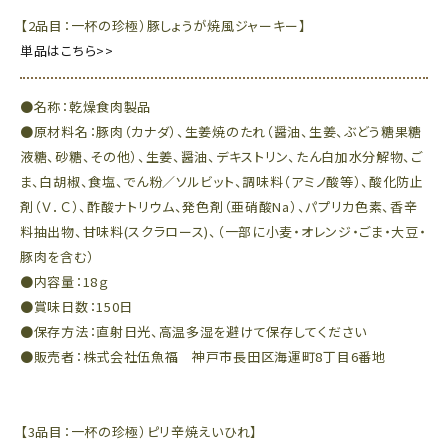
【2品目：一杯の珍極）豚しょうが焼風ジャーキー】
単品はこちら>>
●名称：乾燥食肉製品
●原材料名：豚肉（カナダ）、生姜焼のたれ（醤油、生姜、ぶどう糖果糖
液糖、砂糖、その他）、生姜、醤油、デキストリン、たん白加水分解物、ご
ま、白胡椒、食塩、でん粉／ソルビット、調味料（アミノ酸等）、酸化防止
剤（Ｖ．Ｃ）、酢酸ナトリウム、発色剤（亜硝酸Na）、パプリカ色素、香辛
料抽出物、甘味料(スクラロース)、（一部に小麦・オレンジ・ごま・大豆・
豚肉を含む）
●内容量：18ｇ
●賞味日数：150日
●保存方法：直射日光、高温多湿を避けて保存してください
●販売者：株式会社伍魚福 神戸市長田区海運町8丁目6番地
【3品目：一杯の珍極）ピリ辛焼えいひれ】