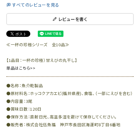
すべてのレビューを見る
レビューを書く
≪一杯の珍極シリーズ 全10品≫
【1品目：一杯の珍極）甘えびの丸干し】
単品はこちら>>
●名称：魚介乾製品
●原材料名：ホッコクアカエビ(福井県産)、食塩、（一部にえびを含む）
●内容量：3尾
●賞味日数：120日
●保存方法：直射日光、高温多湿を避けて保存してください。
●販売者：株式会社伍魚福 神戸市長田区海運町8丁目6番地