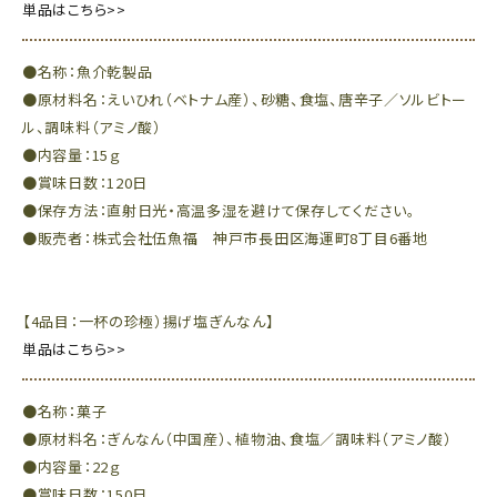
単品はこちら>>
●名称：魚介乾製品
●原材料名：えいひれ（ベトナム産）、砂糖、食塩、唐辛子／ソルビトー
ル、調味料（アミノ酸）
●内容量：15ｇ
●賞味日数：120日
●保存方法：直射日光・高温多湿を避けて保存してください。
●販売者：株式会社伍魚福 神戸市長田区海運町8丁目6番地
【4品目：一杯の珍極）揚げ塩ぎんなん】
単品はこちら>>
●名称：菓子
●原材料名：ぎんなん（中国産）、植物油、食塩／調味料（アミノ酸）
●内容量：22ｇ
●賞味日数：150日