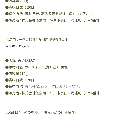
●内容量：34ｇ
●賞味日数：120日
●保存方法：直射日光、高温多湿を避けて保存して下さい。
●販売者：株式会社伍魚福 神戸市長田区海運町8丁目6番地
【9品目：
一杯の珍極）
九州産塩焼うるめ】
単品はこちら>>
●名称：魚介乾製品
●原材料名：ウルメイワシ（九州産）、食塩
●内容量：10ｇ
●賞味日数：120日
●保存方法：高温多湿、直射日光はおさけください
●販売者：株式会社伍魚福 神戸市長田区海運町8丁目6番地
【10品目：一杯の珍極）北海真いかのげそ焼き】