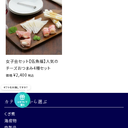
女子会セット【伍魚福】人気の
チーズおつまみ4種セット
¥
2,400
価格
税込
ギフトをお探しですか？
カテゴリーから選ぶ
eギフトで
贈る
くぎ煮
海産物
肉製品