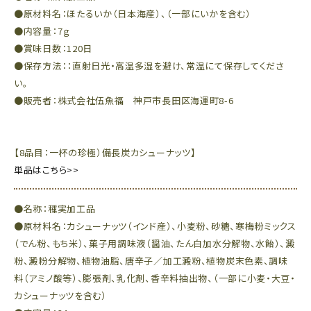
●原材料名：ほたるいか（日本海産）、（一部にいかを含む）
●内容量：7ｇ
●賞味日数：120日
●保存方法：：直射日光・高温多湿を避け、常温にて保存してくださ
い。
●販売者：株式会社伍魚福 神戸市長田区海運町8-6
【8品目：一杯の珍極）備長炭カシューナッツ】
単品はこちら>>
●名称：種実加工品
●原材料名：カシューナッツ（インド産）、小麦粉、砂糖、寒梅粉ミックス
（でん粉、もち米）、菓子用調味液（醤油、たん白加水分解物、水飴）、澱
粉、澱粉分解物、植物油脂、唐辛子／加工澱粉、植物炭末色素、調味
料（アミノ酸等）、膨張剤、乳化剤、香辛料抽出物、（一部に小麦・大豆・
カシューナッツを含む）