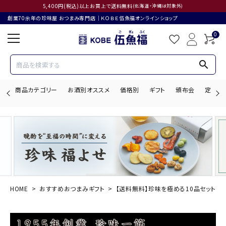
5,400円(税込)以上お買上で送料無料
(北海道・沖縄は対象外)
創業70余年の珍味屋 おつまみ専門店│ＫＯＢＥ伍魚福オンラインショップ
0
search
商品カテゴリー
お酒別オススメ
価格別
ギフト
頒布会
定期購
search
ACCOUNT MENU
ようこそ ゲスト 様
HOME
おすすめおつまみギフト
【送料無料】珍味を極める10品セット
ログイン
会員登録