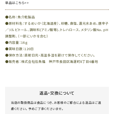
単品はこちら>>
●名称：魚介乾製品
●原材料名：するめいか（北海道産）、砂糖、食塩、還元水あめ、唐辛子
／ソルビトール、調味料(アミノ酸等)、トレハロース、メタリン酸Na、ｐH
調整剤、（一部にいかを含む）
●内容量：16ｇ
●賞味日数：120日
●保存方法：直射日光・高温多湿を避けて保存してください。
●販売者：株式会社伍魚福 神戸市長田区海運町8丁目6番地
返品・交換について
当店の取扱商品は食品につき、お客様のご都合による返品はご遠
慮ください。 予めご了承くださいませ。