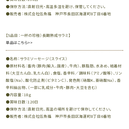
●保存方法：直射日光・高温多湿を避け、保管してください。
●販売者：株式会社伍魚福 神戸市長田区海運町8丁目6番地
【5品目：一杯の珍極）長期熟成サラミ】
単品はこちら>>
●名称：サラミソーセージ（スライス）
●原材料名：畜肉（豚肉(輸入、国産）、牛肉）、豚脂肪、水あめ、結着材
料（大豆たん白、乳たん白）、食塩、香辛料／調味料（アミノ酸等）、リン
酸塩（Na）、酸化防止剤（ビタミンＣ）、発色剤（硝酸K、亜硝酸Na）、香
辛料抽出物、（一部に乳成分・牛肉・豚肉・大豆を含む）
●内容量：18ｇ
●賞味日数：120日
●保存方法：直射日光、高温の場所を避けて保存してください。
●販売者：株式会社伍魚福 神戸市長田区海運町8丁目6番地