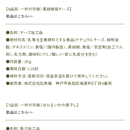
【6品目：一杯の珍極）黒胡椒焼チーズ】
単品はこちら>>
●名称：チーズ加工品
●原材料名：乳等を主要原料とする食品(ナチュラルチーズ、植物油
脂、デキストリン、食塩）（国内製造）、黒胡椒、食塩／安定剤(加工でん
粉）、乳化剤、調味料(アミノ酸)、(一部に乳成分を含む）
●内容量：20ｇ
●賞味日数：120日
●保存方法：直射日光・高温多湿を避けて保存してください。
●販売者：株式会社伍魚福 神戸市長田区海運町8丁目6番地
【7品目：一杯の珍極）ほたるいかの素干し】
単品はこちら>>
●名称：魚介加工品