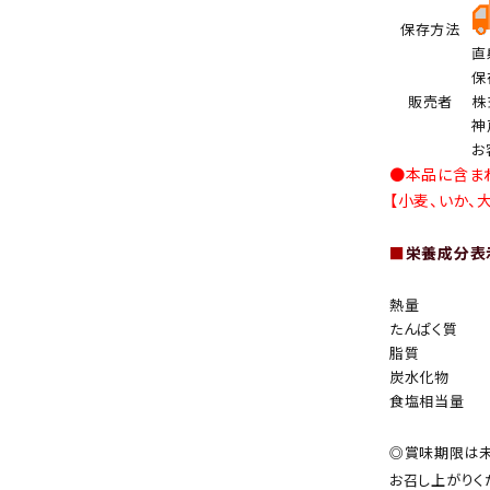
保存方法
直
保
販売者
株
神
お
●本品に含ま
【小麦、いか、
■
栄養成分表示
熱量
たんぱく質
脂質
炭水化物
食塩相当量
◎賞味期限は未
お召し上がりく