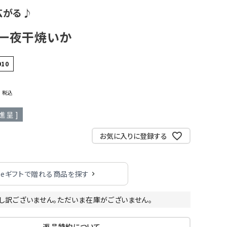
広がる♪
）一夜干焼いか
910
0
税込
進呈 ]
お気に入りに登録する
eギフトで贈れる商品を探す
し訳ございません。ただいま在庫がございません。
返品特約について