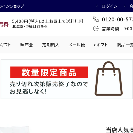
ラインショップ
ログイン
0120-00-57
5,400円(税込)以上お買上で送料無料
無料
北海道・沖縄は対象外
営業時間 - 9:0
ギフト
頒布会
定期購入
メール便
eギフト
商品一
ワインにおすすめ
日本酒におすす
肉製品
乳製品
かわきもの
0円
501円～1,000円
1,001円～2,000円
2,001円～
丸う
手提げ袋
,000円
5,001円～
チューハイにおすすめ
マッコリにおす
当店人気商