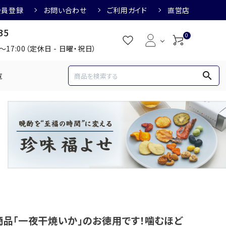
会員登録
お問い合わせ
ご利用ガイド
直営店
35
0
0～17:00（定休日 - 日曜・祝日）
search
覧
め
焼酎におすすめ
3,000円
3,001円～4,000円
すめ
梅酒におすすめ
品「一夜干焼いか」のお徳用です！噛むほど