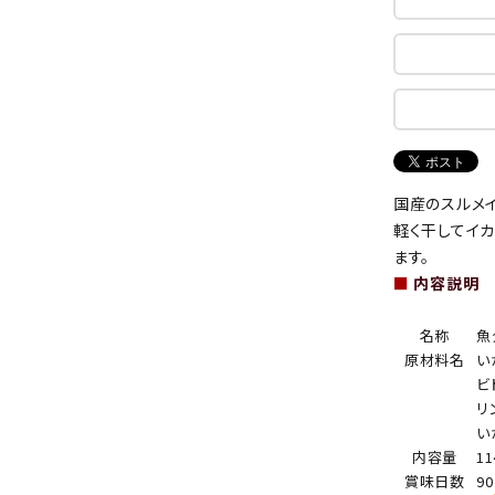
国産のスルメ
軽く干してイ
ます。
■
内容説明
名称
魚
原材料名
い
ビ
リ
い
内容量
11
賞味日数
9