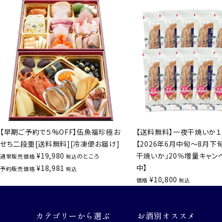
【早期ご予約で５%OFF】伍魚福珍極お
【送料無料】一夜干焼いか１
せち二段重[送料無料][冷凍便お届け]
【2026年6月中旬～8月下
¥
19,980
干焼いか」20％増量キャン
のところ
通常販売価格
税込
中】
¥
18,981
予約販売価格
税込
¥
10,800
価格
税込
カテゴリーから選ぶ
お酒別オススメ