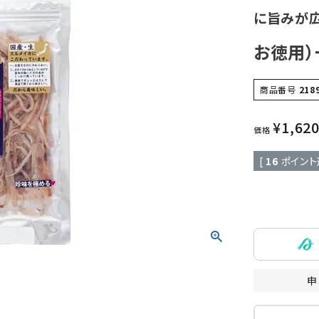
に旨みが
お徳用
商品番号
218
¥
1,62
価格
[
16
ポイント
申