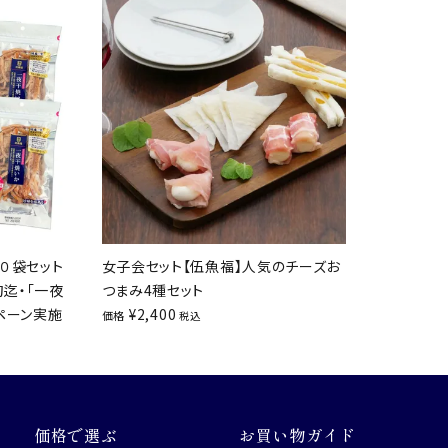
０袋セット
女子会セット【伍魚福】人気のチーズお
旬迄・「一夜
つまみ4種セット
ペーン実施
¥
2,400
価格
税込
価格で選ぶ
お買い物ガイド