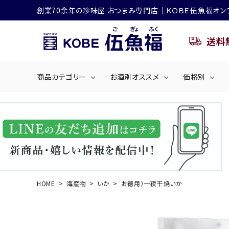
創業70余年の珍味屋 おつまみ専門店│ＫＯＢＥ伍魚福オン
送料
商品カテゴリー
お酒別オススメ
価格別
ビールにおすすめ
search
くぎ煮
海産物
～50
ACCOUNT MENU
ようこそ ゲスト 様
シリーズ
佃煮・ごはんのおとも
4,001円～5
ハイボールにおすすめ
HOME
海産物
いか
お徳用）一夜干焼いか
ログイン
会員登録
商品カテゴリー