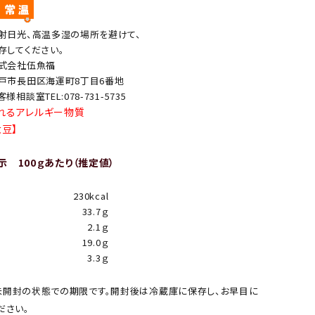
射日光、高温多湿の場所を避けて、
存してください。
式会社伍魚福
戸市長田区海運町8丁目6番地
客様相談室TEL:078-731-5735
れるアレルギー物質
大豆】
 100ｇあたり（推定値）
230kcal
33.7ｇ
2.1ｇ
19.0ｇ
3.3ｇ
開封の状態での期限です。開封後は冷蔵庫に保存し、お早目に
ださい。