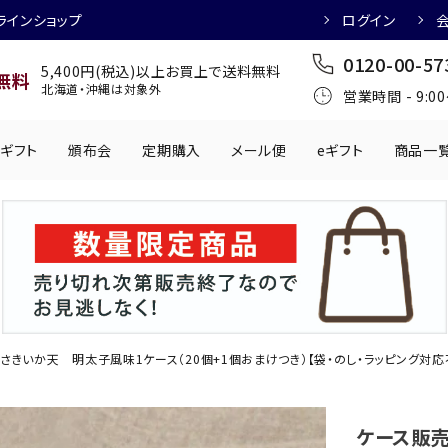
ラインショップ
ログイン
0120-00-57
5,400円(税込)以上お買上で送料無料
無料
北海道・沖縄は対象外
営業時間 - 9:0
ギフト
頒布会
定期購入
メール便
eギフト
商品一
ワインにおすすめ
日本酒におすす
肉製品
乳製品
かわきもの
0円
501円～1,000円
1,001円～2,000円
2,001円～
丸う
手提げ袋
,000円
5,001円～
チューハイにおすすめ
マッコリにおす
さきいか天 明太子風味1ケース（20個+1個おまけつき）【袋・のし・ラッピング対応
ケース販売