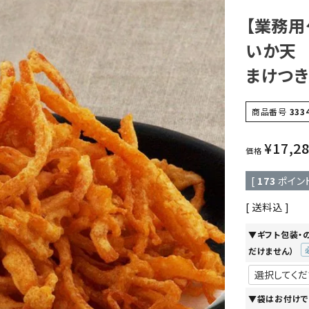
【業務用
いか天 
まけつき
商品番号
333
¥
17,2
価格
[
173
ポイン
送料込
▼ギフト包装・
だけません）
(
須
▼袋はお付けで