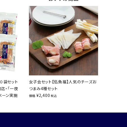
０袋セット
女子会セット【伍魚福】人気のチーズお
旬迄・「一夜
つまみ4種セット
ペーン実施
¥
2,400
価格
税込