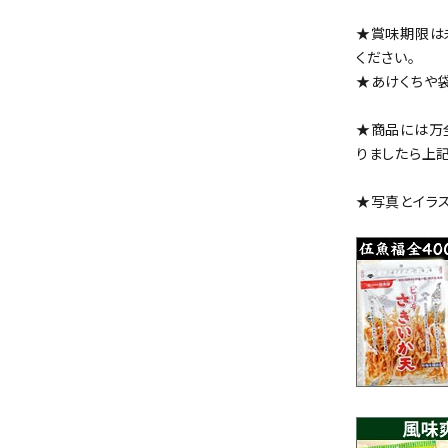
★賞味期限は
ください。
★あけくちや
★商品には万
りましたら上
★写真とイラス