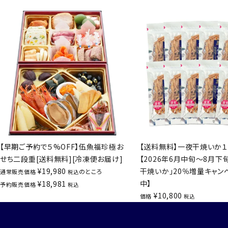
【早期ご予約で５%OFF】伍魚福珍極お
【送料無料】一夜干焼いか１
せち二段重[送料無料][冷凍便お届け]
【2026年6月中旬～8月下
¥
19,980
干焼いか」20％増量キャン
のところ
通常販売価格
税込
中】
¥
18,981
予約販売価格
税込
¥
10,800
価格
税込