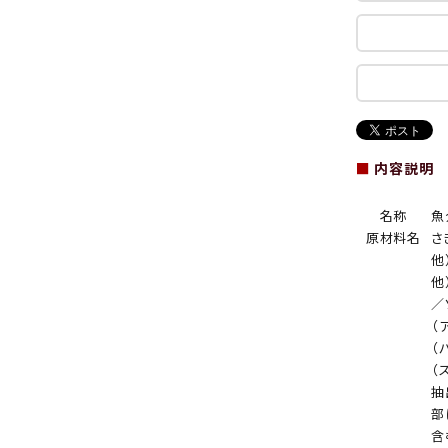
■
内容説明
名称
魚
原材料名
さ
他
他
／
（
（
（
抽
部
含