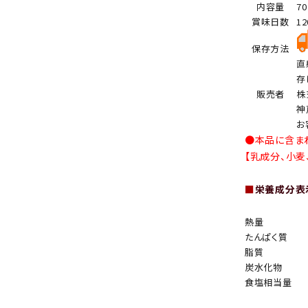
内容量
7
賞味日数
1
保存方法
直
存
販売者
株
神
お
●本品に含ま
【乳成分、小麦
■
栄養成分表示
熱量
たんぱく質
脂質
炭水化物
食塩相当量