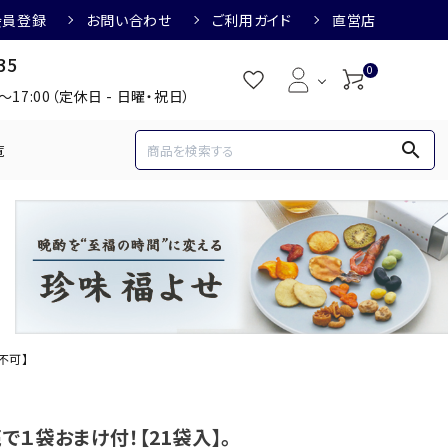
会員登録
お問い合わせ
ご利用ガイド
直営店
35
0
0～17:00（定休日 - 日曜・祝日）
search
覧
め
焼酎におすすめ
3,000円
3,001円～4,000円
すめ
梅酒におすすめ
不可】
で１袋おまけ付！【21袋入】。