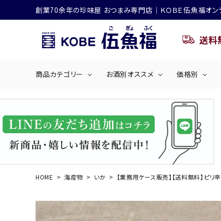
創業70余年の珍味屋 おつまみ専門店│ＫＯＢＥ伍魚福オン
送料
商品カテゴリー
お酒別オススメ
価格別
ビールにおすすめ
search
くぎ煮
海産物
～50
ACCOUNT MENU
ようこそ ゲスト 様
シリーズ
佃煮・ごはんのおとも
4,001円～5
ハイボールにおすすめ
HOME
海産物
いか
【業務用ケース販売】【送料無料】ピリ辛
ログイン
会員登録
商品カテゴリー