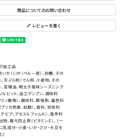
商品についてのお問い合わせ
レビューを書く
介加工品
きいか（いか（ペルー産）、砂糖、その
）、天ぷら粉（でん粉、小麦粉、その
）、菜種油、明太子風味シーズニング
ソルビット、加工デンプン、調味料
アミノ酸等）、酸味料、膨張剤、着色料
パプリカ色素、紅麹）、香料、甘味料
ステビア、アセスルファムＫ）、香辛料
出物、酸化防止剤（ビタミンＥ）、（一
に乳成分・小麦・いか・さけ・大豆を
む）