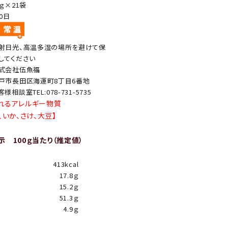
0ｇ×21袋
20日
射日光、高温多湿の場所を避けて保
してください
式会社伍魚福
戸市長田区海運町8丁目6番地
客様相談室TEL:078-731-5735
れるアレルギー物質
、いか、さけ、大豆】
 100ｇ当たり（推定値）
413kcal
17.8ｇ
15.2ｇ
51.3ｇ
4.9ｇ