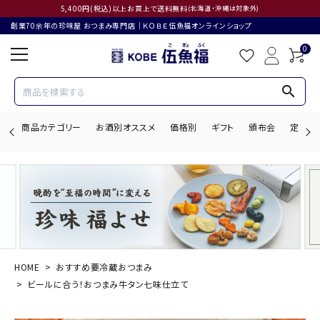
5,400円(税込)以上お買上で送料無料
(北海道・沖縄は対象外)
創業70余年の珍味屋 おつまみ専門店│ＫＯＢＥ伍魚福オンラインショップ
0
search
商品カテゴリー
お酒別オススメ
価格別
ギフト
頒布会
定期購
search
ACCOUNT MENU
ようこそ ゲスト 様
HOME
おすすめ要冷蔵おつまみ
ビールに合う！おつまみ牛タン七味仕立て
ログイン
会員登録