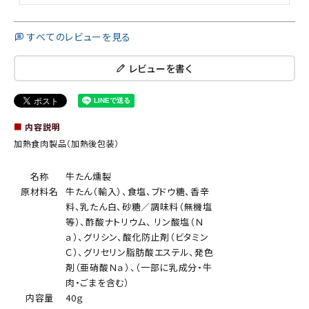
すべてのレビューを見る
レビューを書く
■
内容説明
加熱食肉製品（加熱後包装）
名称
牛たん燻製
原材料名
牛たん（輸入）、食塩、ブドウ糖、香辛
料、乳たん白、砂糖／調味料（無機塩
等）、酢酸ナトリウム、 リン酸塩（Ｎ
ａ）、グリシン、酸化防止剤（ビタミン
Ｃ）、グリセリン脂肪酸エステル、発色
剤（亜硝酸Ｎａ）、（一部に乳成分・牛
肉・ごまを含む）
内容量
40ｇ