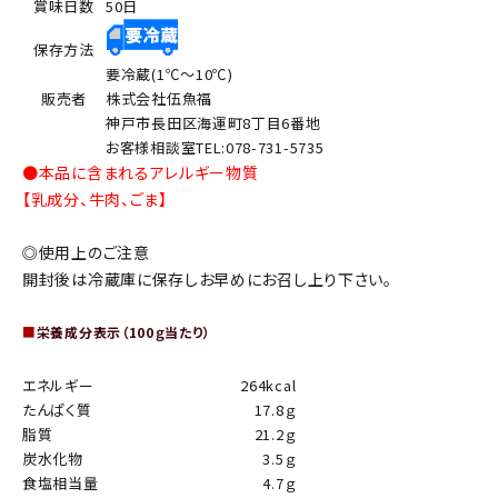
賞味日数
50日
保存方法
要冷蔵(1℃～10℃)
販売者
株式会社伍魚福
神戸市長田区海運町8丁目6番地
お客様相談室TEL:078-731-5735
●本品に含まれるアレルギー物質
【乳成分、牛肉、ごま】
◎使用上のご注意
開封後は冷蔵庫に保存しお早めにお召し上り下さい。
■
栄養成分表示（100ｇ当たり）
エネルギー
264kcal
たんぱく質
17.8ｇ
脂質
21.2ｇ
炭水化物
3.5ｇ
食塩相当量
4.7ｇ