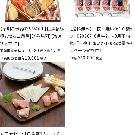
【早期ご予約で５%OFF】伍魚福珍
【送料無料】一夜干焼いか１０袋セ
極おせち二段重[送料無料][冷凍
ット【2026年6月中旬～8月下旬
便お届け]
迄・「一夜干焼いか」20％増量キャ
¥
19,980
ンペーン実施中】
のところ
通常販売価格
税込
¥
10,800
¥
18,981
価格
予約販売価格
税込
税込
女子会セット【伍魚福】人気のチー