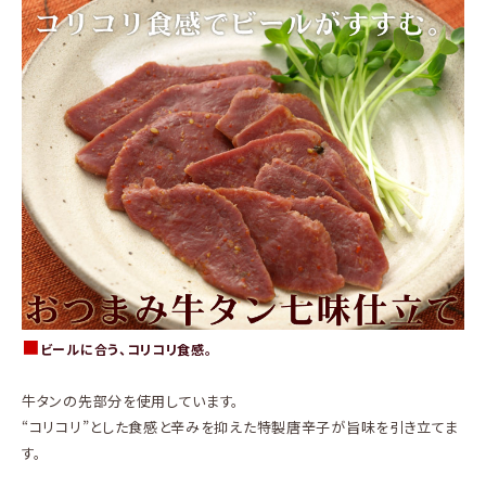
商品カテゴリー
お酒別オススメ
価格別
お問い合わせ
ご利用ガイド
直営店
■
ビールに合う、コリコリ食感。
牛タンの先部分を使用しています。
“コリコリ”とした食感と辛みを抑えた特製唐辛子が旨味を引き立てま
す。