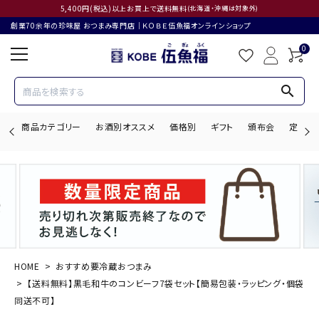
5,400円(税込)以上お買上で送料無料
(北海道・沖縄は対象外)
創業70余年の珍味屋 おつまみ専門店│ＫＯＢＥ伍魚福オンラインショップ
0
search
商品カテゴリー
お酒別オススメ
価格別
ギフト
頒布会
定期購
search
ACCOUNT MENU
ようこそ ゲスト 様
HOME
おすすめ要冷蔵おつまみ
【送料無料】黒毛和牛のコンビーフ7袋セット【簡易包装・ラッピング・個袋
ログイン
会員登録
同送不可】