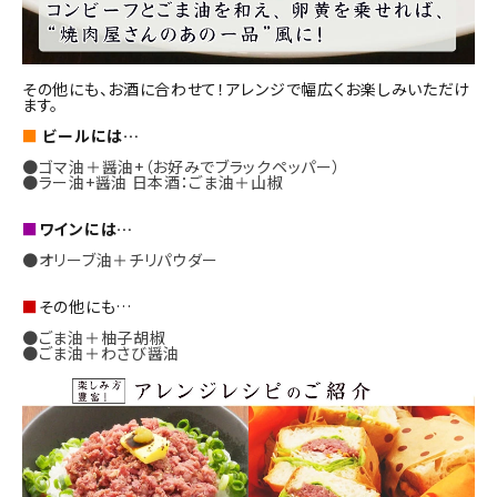
その他にも、お酒に合わせて！アレンジで幅広くお楽しみいただけ
ます。
■
ビールには…
●ゴマ油＋醤油+（お好みでブラックペッパー）
●ラー油+醤油 日本酒：ごま油＋山椒
■
ワインには…
●オリーブ油＋チリパウダー
■
その他にも…
●ごま油＋柚子胡椒
●ごま油＋わさび醤油