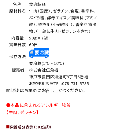
名称
食肉製品
原材料名
牛肉（国産）、ゼラチン、食塩、香辛料、
ぶどう糖、酵母エキス／調味料（アミノ
酸）、発色剤（亜硝酸Na）、香辛料抽出
物、（一部に牛肉・ゼラチンを含む）
内容量
50ｇ×7袋
賞味日数
60日
保存方法
要冷蔵(1℃～10℃)
販売者
株式会社伍魚福
神戸市長田区海運町8丁目6番地
お客様相談室TEL:078-731-5735
開封後はお早めにお召し上がりください。
●本品に含まれるアレルギー物質
【牛肉、ゼラチン】
■
栄養成分表示（50ｇ当り）