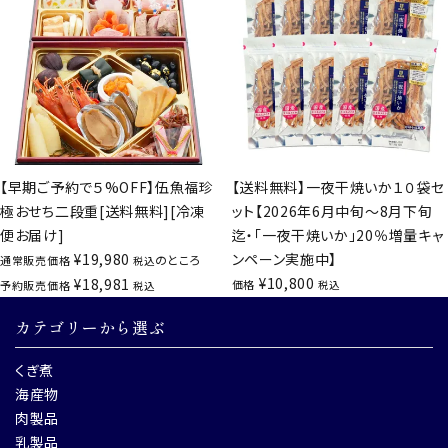
【早期ご予約で５%OFF】伍魚福珍
【送料無料】一夜干焼いか１０袋セ
極おせち二段重[送料無料][冷凍
ット【2026年6月中旬～8月下旬
便お届け]
迄・「一夜干焼いか」20％増量キャ
¥
19,980
ンペーン実施中】
のところ
通常販売価格
税込
¥
10,800
¥
18,981
価格
予約販売価格
税込
税込
カテゴリーから選ぶ
くぎ煮
海産物
肉製品
乳製品