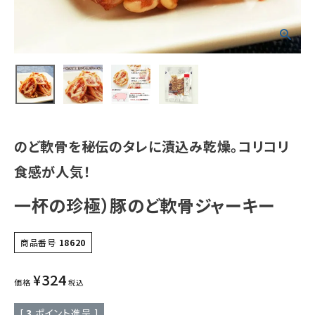
のど軟骨を秘伝のタレに漬込み乾燥。コリコリ
食感が人気！
一杯の珍極）豚のど軟骨ジャーキー
商品番号
18620
¥
324
価格
税込
[
3
ポイント進呈 ]