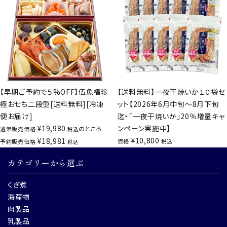
【早期ご予約で５%OFF】伍魚福珍
【送料無料】一夜干焼いか１０袋セ
極おせち二段重[送料無料][冷凍
ット【2026年6月中旬～8月下旬
便お届け]
迄・「一夜干焼いか」20％増量キャ
¥
19,980
ンペーン実施中】
のところ
通常販売価格
税込
¥
10,800
¥
18,981
価格
予約販売価格
税込
税込
カテゴリーから選ぶ
くぎ煮
海産物
肉製品
乳製品