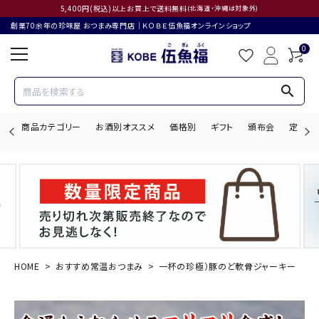
5,400円(税込)以上お買上で送料無料
(北海道・沖縄は対象外)
創業70余年の珍味屋 おつまみ専門店│ＫＯＢＥ伍魚福オンラインショップ
0
search
商品カテゴリー
お酒別オススメ
価格別
ギフト
頒布会
定期購
search
ACCOUNT MENU
ようこそ ゲスト 様
HOME
おすすめ常温おつまみ
一杯の珍極）豚のど軟骨ジャーキー
ログイン
会員登録