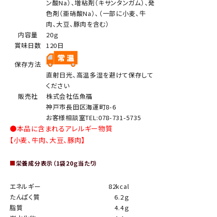
ン酸Na）、増粘剤（キサンタンガム）、発
色剤（亜硝酸Na）、（一部に小麦、牛
肉、大豆、豚肉を含む）
内容量
20ｇ
賞味日数
120日
保存方法
直射日光、高温多湿を避けて保存して
ください
販売社
株式会社伍魚福
神戸市長田区海運町8-6
お客様相談室TEL:078-731-5735
●本品に含まれるアレルギー物質
【小麦、牛肉、大豆、豚肉】
■
栄養成分表示（1袋20ｇ当たり）
エネルギー
82kcal
たんぱく質
6.2ｇ
脂質
4.4ｇ