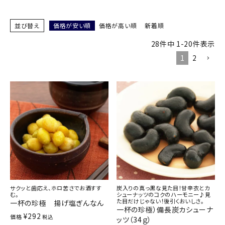
商品カテゴリー
並び替え
価格が安い順
価格が高い順
新着順
お酒別オススメ
28
件中
1
-
20
件表示
1
2
価格別
お問い合わせ
ご利用ガイド
直営店
サクッと歯応え、ホロ苦さでお酒すす
炭入りの真っ黒な見た目！甘辛衣とカ
む。
シューナッツのコクのハーモニー♪見
た目だけじゃない！後引くおいしさ。
一杯の珍極 揚げ塩ぎんなん
一杯の珍極）備長炭カシューナ
¥
292
価格
税込
ッツ（34ｇ）