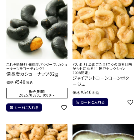
これぞ珍味！？備長炭パウダーで、カシュ
バリボリした歯ごたえ！コクのある甘味
ーナッツをコーティング！
がクセになる！！「神戸セレクション
2008認定」
備長炭カシューナッツ82ｇ
ジャイアントコーンコーンポタ
¥
540
価格
税込
ージュ
販売期間
¥
540
価格
税込
2025/03/01 0:00
〜
カートに入れる
カートに入れる