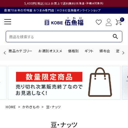
5,400円(税込)以上お買上で送料無料
(北海道・沖縄は対象外)
創業70余年の珍味屋 おつまみ専門店│ＫＯＢＥ伍魚福オンラインショップ
0
search
商品カテゴリー
お酒別オススメ
価格別
ギフト
頒布会
定期購
search
ACCOUNT MENU
ようこそ ゲスト 様
HOME
かわきもの
豆・ナッツ
ログイン
会員登録
豆・ナッツ