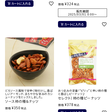
カートに入れる
¥
324
価格
税込
販売期間
2025/03/01 0:00
〜
カートに入れる
どろソース風味で甘辛く味付けし、香ば
おつまみの定番！“ピリッ”と辛い柿の種
しいアーモンド、まろやかな甘みのカシ
と香ばしピーナッツ♪
ューナッツをミックスしました。
セレクト）柿の種ピーナッツ
ソース柿の種＆ナッツ
¥
378
価格
税込
¥
350
価格
税込