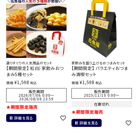
選りすぐりの人気商品のセット
家飲みを盛り上げるおつまみセット
【期間限定】 紅白）家飲みおつ
【期間限定】 バラエティおつま
まみ5種セット
み満喫セット
¥
1,598
¥
1,598
価格
価格
税込
税込
販売期間
販売期間
2026/07/06 0:00
〜
2025/11/10 0:00
〜
2026/08/08 23:59
在庫切れ
★期間限定販売
★期間限定販売
詳細を見る
詳細を見る