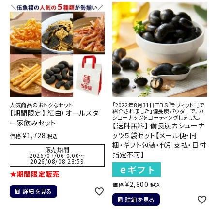
人気商品のおトクなセット
「2022年8月31日ＴＢＳ『ラヴィット！』で
紹介されました」備長炭パウダーで、カ
【期間限定】 紅白）オールスタ
シューナッツをコーティングしました。
ー家飲みセット
【送料無料】 備長炭カシューナ
¥
1,728
ッツ５袋セット【メール便・同
価格
税込
梱・ギフト包装・代引支払・日付
販売期間
指定不可】
2026/07/06 0:00
〜
2026/08/08 23:59
★期間限定販売
¥
2,800
価格
税込
詳細を見る
詳細を見る