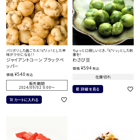
バリボリした歯ごたえ！ピリッ！とした辛
ちょっと口寂しいとき、「ピリッ」とした刺
味がクセになる！！
激を！
ジャイアントコーン ブラックペ
わさび豆
ッパー
¥
594
価格
税込
¥
540
価格
税込
在庫切れ
販売期間
2024/09/02 0:00
〜
詳細を見る
カートに入れる