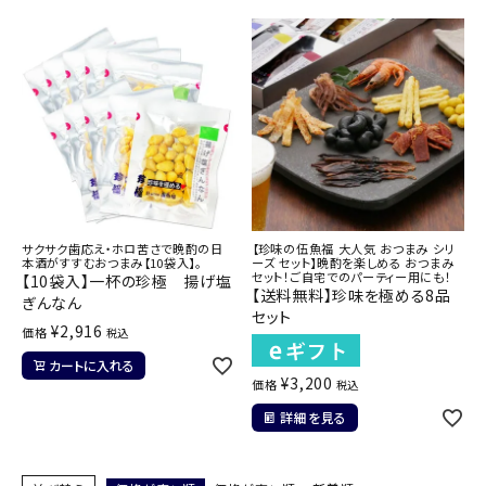
サクサク歯応え・ホロ苦さで晩酌の日
【珍味の伍魚福 大人気 おつまみ シリ
本酒がすすむおつまみ【10袋入】。
ーズ セット】晩酌を楽しめる おつまみ
セット！ご自宅でのパーティー用にも！
【10袋入】一杯の珍極 揚げ塩
【送料無料】珍味を極める8品
ぎんなん
セット
¥
2,916
価格
税込
カートに入れる
¥
3,200
価格
税込
詳細を見る