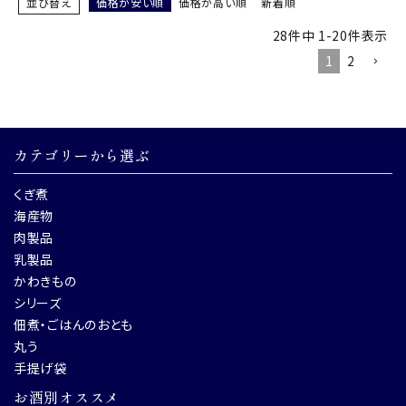
並び替え
価格が安い順
価格が高い順
新着順
28
件中
1
-
20
件表示
1
2
カテゴリーから選ぶ
くぎ煮
海産物
肉製品
乳製品
かわきもの
シリーズ
佃煮・ごはんのおとも
丸う
手提げ袋
お酒別オススメ