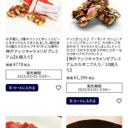
お手軽に。3種のナッツとオレンジピー
ナッツぎっしり♪ アーモンド カシューナ
ルをキャラメルでまとめました。個包装
ッツ パンプキンシードに カカオニブを
の6個入りだからプチギフトにも便利！
合わせて キャラメリゼしました。ナッツ
のコク さわやかな甘さの中にビターな
神戸ナッツキャラメリゼプレミ
カカオニブのアクセント♪
アム【６個入り】
【神戸ナッツキャラメリゼプレミ
¥
778
アムカカオニブ入り／10個入
価格
税込
り】
販売期間
2025/03/01 0:00
〜
¥
1,296
価格
税込
販売期間
カートに入れる
2025/03/01 0:00
〜
カートに入れる