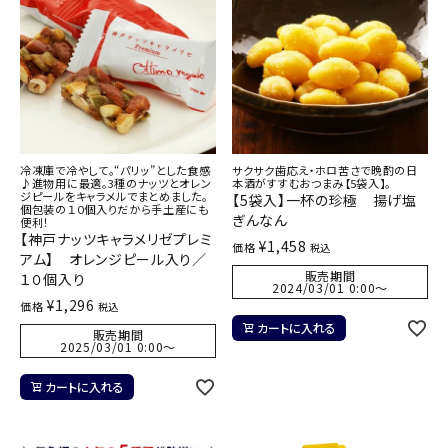
冷凍庫で冷やして。“パリッ”とした食感
サクサク歯応え・ホロ苦さで晩酌の日
♪進物用に最適。3種のナッツとオレン
本酒がすすむおつまみ【5袋入】。
ジピールをキャラメルでまとめました。
【5袋入】一杯の珍極 揚げ塩
個包装の１０個入りだから手土産にも
ぎんなん
便利！
【神戸ナッツキャラメリゼプレミ
¥
1,458
価格
税込
アム】 オレンジピール入り／
販売期間
１０個入り
2024/03/01 0:00
〜
¥
1,296
価格
税込
カートに入れる
販売期間
2025/03/01 0:00
〜
カートに入れる