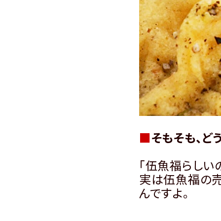
■
そもそも、ど
「伍魚福らしい
実は伍魚福の売
んですよ。