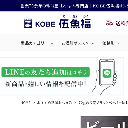
創業70余年の珍味屋 おつまみ専門店│ＫＯＢＥ伍魚福オン
送料
商品カテゴリー
お酒別オススメ
価格別
ビールにおすすめ
search
くぎ煮
海産物
～50
ACCOUNT MENU
ようこそ ゲスト 様
シリーズ
佃煮・ごはんのおとも
4,001円～5
ハイボールにおすすめ
HOME
おすすめ常温おつまみ
72ｇのり天ブラックペッパー味
ログイン
会員登録
商品カテゴリー