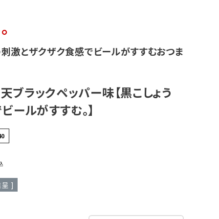
。
の刺激とザクザク食感でビールがすすむおつま
り天ブラックペッパー味【黒こしょう
ビールがすすむ。】
40
込
呈 ]