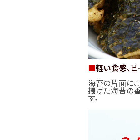
■
軽い食感、ビ
海苔の片面にこ
揚げた海苔の香
す。