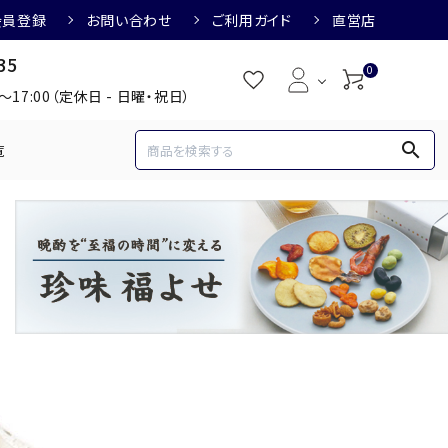
会員登録
お問い合わせ
ご利用ガイド
直営店
35
0
0～17:00（定休日 - 日曜・祝日）
search
覧
め
焼酎におすすめ
3,000円
3,001円～4,000円
すめ
梅酒におすすめ