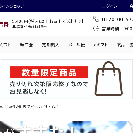
ラインショップ
ログイン
0120-00-57
5,400円(税込)以上お買上で送料無料
無料
北海道・沖縄は対象外
営業時間 - 9:0
ギフト
頒布会
定期購入
メール便
eギフト
商品一
ワインにおすすめ
日本酒におすす
肉製品
乳製品
かわきもの
0円
501円～1,000円
1,001円～2,000円
2,001円～
丸う
手提げ袋
,000円
5,001円～
チューハイにおすすめ
マッコリにおす
【黒こしょうの刺激でビールがすすむ。】