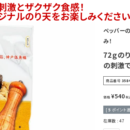
刺激とザクザク食感！
ジナルのり天をお楽しみください
ペッパー
み！
72ｇの
の刺激で
商品番号
358
¥
540
価格
税
[
5
ポイント進
在庫数
47