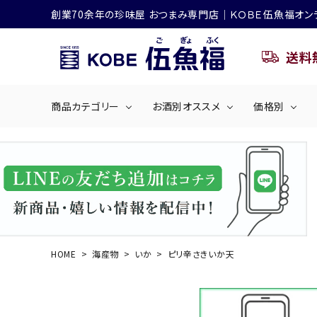
創業70余年の珍味屋 おつまみ専門店│ＫＯＢＥ伍魚福オン
送料
商品カテゴリー
お酒別オススメ
価格別
ビールにおすすめ
search
くぎ煮
海産物
～50
ACCOUNT MENU
ようこそ ゲスト 様
シリーズ
佃煮・ごはんのおとも
4,001円～5
ハイボールにおすすめ
HOME
海産物
いか
ピリ辛さきいか天
ログイン
会員登録
商品カテゴリー