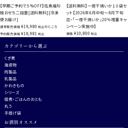
【早期ご予約で５%OFF】伍魚福珍
【送料無料】一夜干焼いか１０袋セ
極おせち二段重[送料無料][冷凍
ット【2026年6月中旬～8月下旬
便お届け]
迄・「一夜干焼いか」20％増量キャ
¥
19,980
ンペーン実施中】
のところ
通常販売価格
税込
¥
10,800
¥
18,981
価格
予約販売価格
税込
税込
カテゴリーから選ぶ
くぎ煮
海産物
肉製品
乳製品
かわきもの
シリーズ
佃煮・ごはんのおとも
丸う
手提げ袋
お酒別オススメ