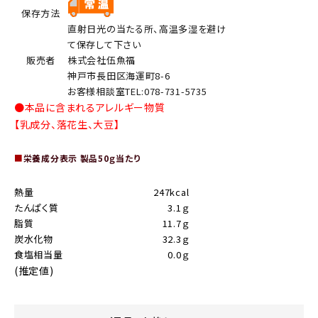
保存方法
直射日光の当たる所、高温多湿を避け
て保存して下さい
販売者
株式会社伍魚福
神戸市長田区海運町8-6
お客様相談室TEL:078-731-5735
●本品に含まれるアレルギー物質
【乳成分、落花生、大豆】
■
栄養成分表示 製品50ｇ当たり
熱量
247kcal
たんぱく質
3.1ｇ
脂質
11.7ｇ
炭水化物
32.3ｇ
食塩相当量
0.0ｇ
(推定値)