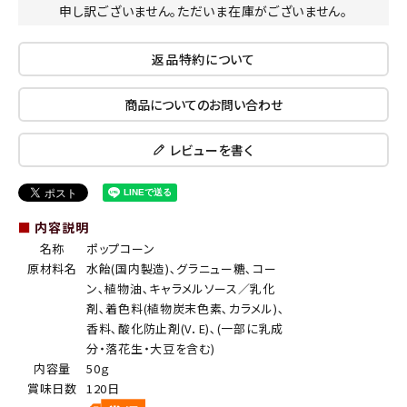
申し訳ございません。ただいま在庫がございません。
返品特約について
商品についてのお問い合わせ
レビューを書く
■
内容説明
名称
ポップコーン
原材料名
水飴(国内製造)､グラニュー糖､コー
ン､植物油､キャラメルソース／乳化
剤､着色料(植物炭末色素､カラメル)､
香料､酸化防止剤(V．E)､(一部に乳成
分・落花生・大豆を含む)
内容量
50ｇ
賞味日数
120日