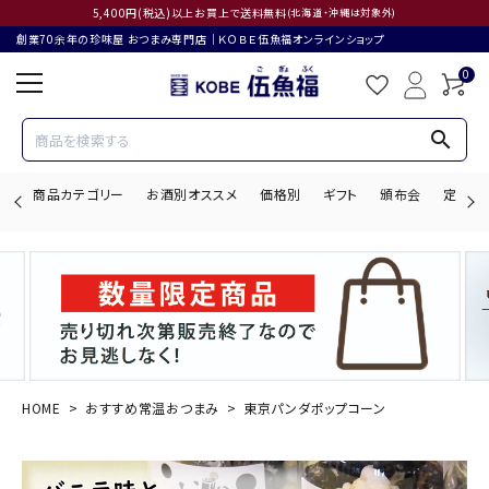
5,400円(税込)以上お買上で送料無料
(北海道・沖縄は対象外)
創業70余年の珍味屋 おつまみ専門店│ＫＯＢＥ伍魚福オンラインショップ
0
search
商品カテゴリー
お酒別オススメ
価格別
ギフト
頒布会
定期購
search
ACCOUNT MENU
ようこそ ゲスト 様
HOME
おすすめ常温おつまみ
東京パンダポップコーン
ログイン
会員登録