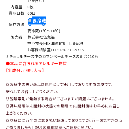
豆を含む）
内容量
8枚
賞味日数
60日
保存方法
要冷蔵(1℃～10℃)
販売者
株式会社伍魚福
神戸市長田区海運町8丁目6番地
お客様相談室TEL:078-731-5735
ナチュラルチーズ中のカマンベールチーズの割合：10％
●本品に含まれるアレルギー物質
【乳成分、小麦、大豆】
◎製品中の黒い斑点は原料として使用しております魚の皮です。
安心してお召し上がりください。
◎脱酸素剤が発熱する場合がございますが問題はございません。
◎賞味期限は未開封の状態での期限です。開封後はお早めにお召し
上がりください。
◎商品には万全の注意を払い製造しておりますが、万一お気付きの点
がありましたら上記お客様相談室へご連絡ください。