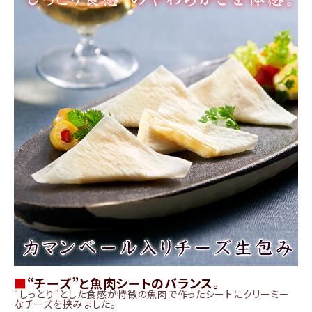
商品カテゴリー
お酒別オススメ
価格別
お問い合わせ
ご利用ガイド
直営店
■
“チーズ”と魚肉シートのバランス。
“しっとり”とした食感が特徴の魚肉で作ったシートにクリーミー
なチーズを挟みました。