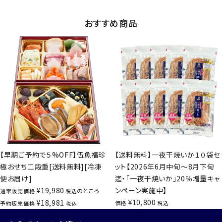
おすすめ商品
【早期ご予約で５%OFF】伍魚福珍
【送料無料】一夜干焼いか１０袋セ
極おせち二段重[送料無料][冷凍
ット【2026年6月中旬～8月下旬
便お届け]
迄・「一夜干焼いか」20％増量キャ
¥
19,980
ンペーン実施中】
のところ
通常販売価格
税込
¥
10,800
¥
18,981
価格
予約販売価格
税込
税込