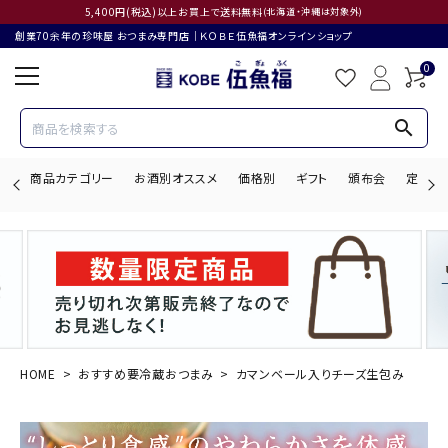
5,400円(税込)以上お買上で送料無料
(北海道・沖縄は対象外)
創業70余年の珍味屋 おつまみ専門店│ＫＯＢＥ伍魚福オンラインショップ
0
search
商品カテゴリー
お酒別オススメ
価格別
ギフト
頒布会
定期購
search
ACCOUNT MENU
ようこそ ゲスト 様
HOME
おすすめ要冷蔵おつまみ
カマンベール入りチーズ生包み
ログイン
会員登録