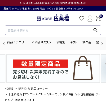
5,400円(税込)以上お買上で送料無料
(北海道・沖縄は対象外)
創業70余年の珍味屋 おつまみ専門店│ＫＯＢＥ伍魚福オンラインショップ
0
search
商品カテゴリー
お酒別オススメ
価格別
ギフト
頒布会
定期購
search
ACCOUNT MENU
ようこそ ゲスト 様
HOME
送料込み商品コーナー
【送料込み】マンゴー＆クリームチーズサンド／8袋セット【簡易包装・ラッ
ログイン
会員登録
ピング・個袋同送不可】