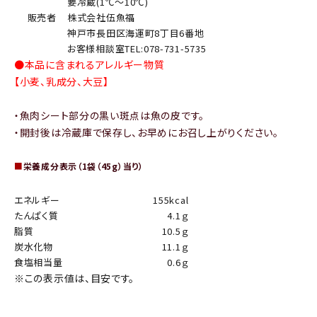
要冷蔵(1℃～10℃)
販売者
株式会社伍魚福
神戸市長田区海運町8丁目6番地
お客様相談室TEL:078-731-5735
●本品に含まれるアレルギー物質
【小麦、乳成分、大豆】
・魚肉シート部分の黒い斑点は魚の皮です。
・開封後は冷蔵庫で保存し、お早めにお召し上がりください。
■
栄養成分表示（1袋（45g）当り）
エネルギー
155kcal
たんぱく質
4.1ｇ
脂質
10.5ｇ
炭水化物
11.1ｇ
食塩相当量
0.6ｇ
※この表示値は、目安です。