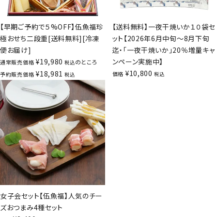
【早期ご予約で５%OFF】伍魚福珍
【送料無料】一夜干焼いか１０袋セ
極おせち二段重[送料無料][冷凍
ット【2026年6月中旬～8月下旬
便お届け]
迄・「一夜干焼いか」20％増量キャ
¥
19,980
ンペーン実施中】
のところ
通常販売価格
税込
¥
10,800
¥
18,981
価格
予約販売価格
税込
税込
女子会セット【伍魚福】人気のチー
ズおつまみ4種セット