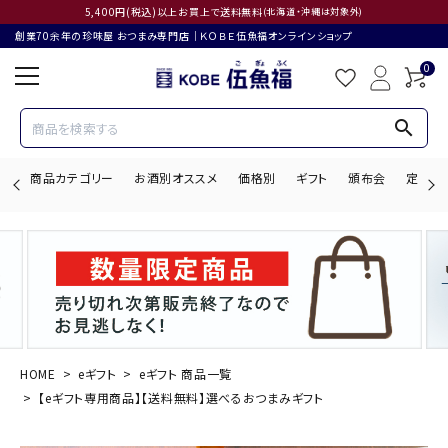
5,400円(税込)以上お買上で送料無料
(北海道・沖縄は対象外)
創業70余年の珍味屋 おつまみ専門店│ＫＯＢＥ伍魚福オンラインショップ
0
search
商品カテゴリー
お酒別オススメ
価格別
ギフト
頒布会
定期購
search
ACCOUNT MENU
ようこそ ゲスト 様
HOME
eギフト
eギフト 商品一覧
【eギフト専用商品】【送料無料】選べるおつまみギフト
ログイン
会員登録