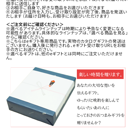
相手に送信します
③お相手ご自身で、好きな商品をお選びいただきます
④お相手が住所を入力し、受け取り設定が完了後、商品を発送い
たします（お届け日時も、お相手にお選びいただけます）
＜ご注文前にご確認ください＞
※選べるアイテムラインナップは時期により予告なく変更になる
可能性があります。具体的なラインナップは、「選べる商品を見る」
からご確認ください。
※こちらはeギフト専用商品です。実物のカタログギフトの発送は
ございません。購入後に発行される、eギフト受け取りURLをお相
手の方にお送りください。
※選べるギフトは、他のeギフトとは同時にご注文いただけませ
ん。