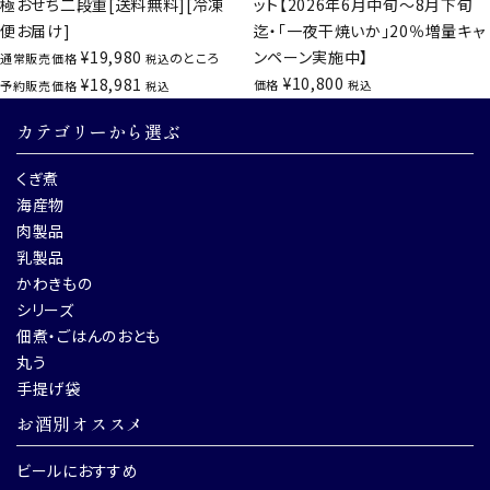
極おせち二段重[送料無料][冷凍
ット【2026年6月中旬～8月下旬
便お届け]
迄・「一夜干焼いか」20％増量キャ
¥
19,980
ンペーン実施中】
のところ
通常販売価格
税込
¥
10,800
¥
18,981
価格
予約販売価格
税込
税込
カテゴリーから選ぶ
くぎ煮
海産物
肉製品
乳製品
かわきもの
シリーズ
佃煮・ごはんのおとも
丸う
手提げ袋
お酒別オススメ
ビールにおすすめ