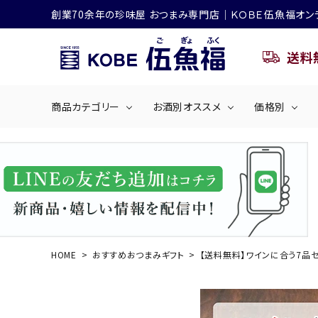
創業70余年の珍味屋 おつまみ専門店│ＫＯＢＥ伍魚福オン
送料
商品カテゴリー
お酒別オススメ
価格別
ビールにおすすめ
search
くぎ煮
海産物
～50
ACCOUNT MENU
ようこそ ゲスト 様
シリーズ
佃煮・ごはんのおとも
4,001円～5
ハイボールにおすすめ
HOME
おすすめおつまみギフト
【送料無料】ワインに合う7品セ
ログイン
会員登録
商品カテゴリー