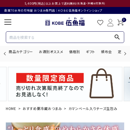
5,400円(税込)以上お買上で送料無料
(北海道・沖縄は対象外)
創業70余年の珍味屋 おつまみ専門店│ＫＯＢＥ伍魚福オンラインショップ
0
search
商品カテゴリー
お酒別オススメ
価格別
ギフト
頒布会
定期購
search
ACCOUNT MENU
ようこそ ゲスト 様
HOME
おすすめ要冷蔵おつまみ
カマンベール入りチーズ生包み
ログイン
会員登録