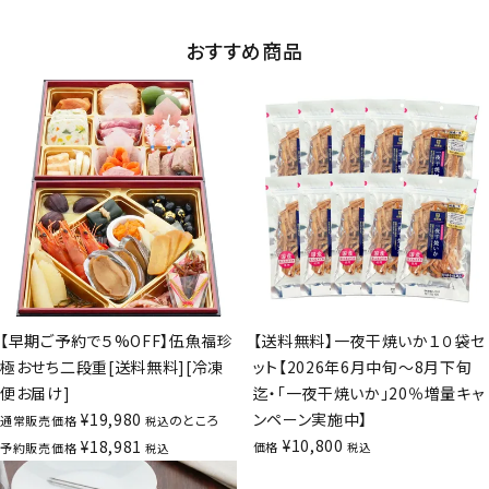
おすすめ商品
【早期ご予約で５%OFF】伍魚福珍
【送料無料】一夜干焼いか１０袋セ
極おせち二段重[送料無料][冷凍
ット【2026年6月中旬～8月下旬
便お届け]
迄・「一夜干焼いか」20％増量キャ
¥
19,980
ンペーン実施中】
のところ
通常販売価格
税込
¥
10,800
¥
18,981
価格
予約販売価格
税込
税込