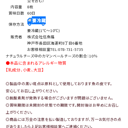
豆を含む）
内容量
8枚
賞味日数
60日
保存方法
要冷蔵(1℃～10℃)
販売者
株式会社伍魚福
神戸市長田区海運町8丁目6番地
お客様相談室TEL:078-731-5735
ナチュラルチーズ中のカマンベールチーズの割合：10％
●本品に含まれるアレルギー物質
【乳成分、小麦、大豆】
◎製品中の黒い斑点は原料として使用しております魚の皮です。
安心してお召し上がりください。
◎脱酸素剤が発熱する場合がございますが問題はございません。
◎賞味期限は未開封の状態での期限です。開封後はお早めにお召し
上がりください。
◎商品には万全の注意を払い製造しておりますが、万一お気付きの点
がありましたら上記お客様相談室へご連絡ください。