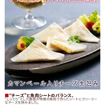
商品カテゴリー
お酒別オススメ
価格別
お問い合わせ
ご利用ガイド
直営店
■
“チーズ”と魚肉シートのバランス。
“しっとり”とした食感が特徴の魚肉で作ったシートにクリーミー
なチーズを挟みました。